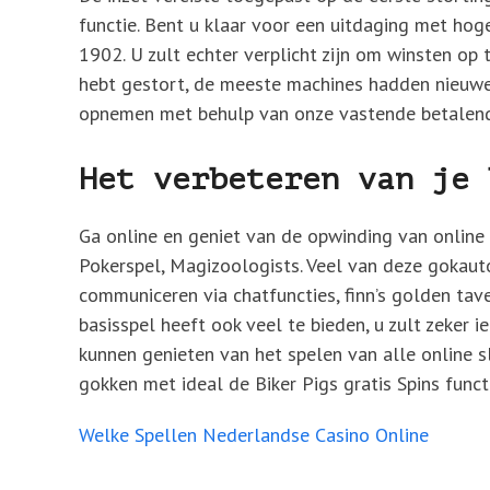
functie. Bent u klaar voor een uitdaging met hoge 
1902. U zult echter verplicht zijn om winsten 
hebt gestort, de meeste machines hadden nieuwer
opnemen met behulp van onze vastende betalende
Het verbeteren van je 
Ga online en geniet van de opwinding van online 
Pokerspel, Magizoologists. Veel van deze gokau
communiceren via chatfuncties, finn’s golden tave
basisspel heeft ook veel te bieden, u zult zeker 
kunnen genieten van het spelen van alle online s
gokken met ideal de Biker Pigs gratis Spins funct
Welke Spellen Nederlandse Casino Online