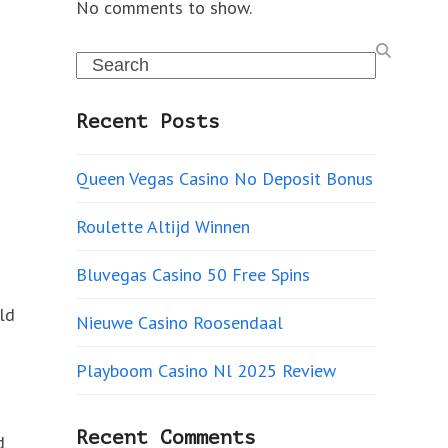
No comments to show.
Search
Recent Posts
Queen Vegas Casino No Deposit Bonus
Roulette Altijd Winnen
Bluvegas Casino 50 Free Spins
ld
Nieuwe Casino Roosendaal
Playboom Casino Nl 2025 Review
Recent Comments
d