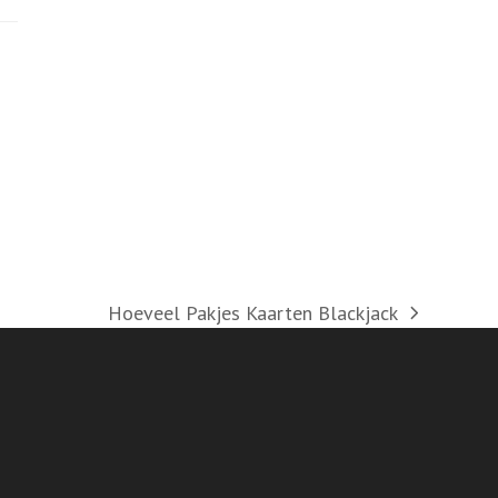
Hoeveel Pakjes Kaarten Blackjack
next
post: