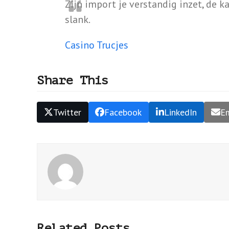
Zijn import je verstandig inzet, de k
slank.
Casino Trucjes
Share This
Twitter
Facebook
LinkedIn
Em
Related Posts