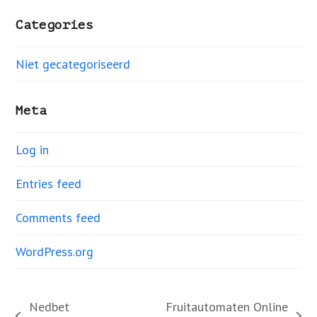
Categories
Niet gecategoriseerd
Meta
Log in
Entries feed
Comments feed
WordPress.org
Nedbet
Fruitautomaten Online