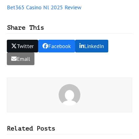
Bet365 Casino Nl 2025 Review
Share This
Twitter
Facebook
LinkedIn
Email
Related Posts