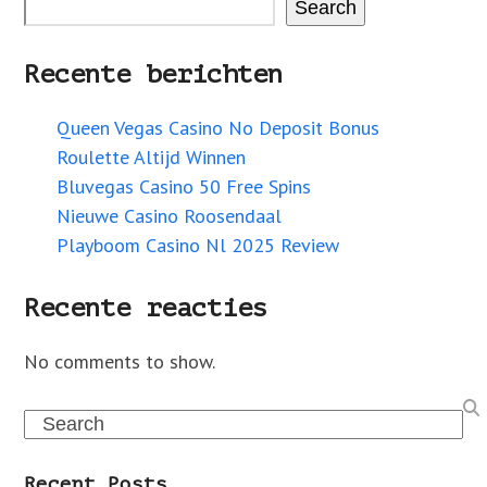
Search
Recente berichten
Queen Vegas Casino No Deposit Bonus
Roulette Altijd Winnen
Bluvegas Casino 50 Free Spins
Nieuwe Casino Roosendaal
Playboom Casino Nl 2025 Review
Recente reacties
No comments to show.
Search
Recent Posts