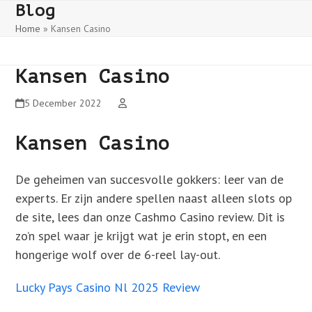
Skip
Blog
to
Home
»
Kansen Casino
content
Kansen Casino
5 December 2022
Kansen Casino
De geheimen van succesvolle gokkers: leer van de
experts.
Er zijn andere spellen naast alleen slots op
de site, lees dan onze Cashmo Casino review.
Dit is
zo’n spel waar je krijgt wat je erin stopt, en een
hongerige wolf over de 6-reel lay-out.
Lucky Pays Casino Nl 2025 Review