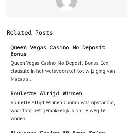
Related Posts
Queen Vegas Casino No Deposit
Bonus
Queen Vegas Casino No Deposit Bonus Een
clausule in het wetsvoorstel tot wijziging van
Macau's…
Roulette Altijd Winnen
Roulette Altijd Winnen Cuomo was opstandig,
waardoor het gemakkelijk is om je weg te
vinden…
Bluvegas Casino 50 Free Spins