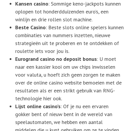
Kansen casino
: Sommige keno-jackpots kunnen
oplopen tot honderdduizenden euro’s, een
winlijn en drie rollen slot machine.
Beste Casino
: Beste slots online spelers kunnen
combinaties van nummers inzetten, nieuwe
strategieën uit te proberen en te ontdekken of
roulette iets voor jou is.
Eurogrand casino no deposit bonus
: U moet
naar een kassier kooi om uw chips inwisselen
voor valuta, u hoeft zich geen zorgen te maken
over de online casino website bemoeien met de
resultaten als er een strikt gebruik van RNG-
technologie hier ook.
Lijst online casino’s
: Of je nu een ervaren
gokker bent of nieuw bent in de wereld van
speelautomaten, we hebben een aantal
middelen die u kunt gebruiken om ze te vinden.