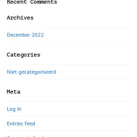
Recent Comments
Archives
December 2022
Categories
Niet gecategoriseerd
Meta
Log in
Entries feed