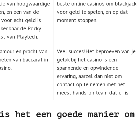
tie van hoogwaardige
beste online casino’s om blackjack
en, en een van de
voor geld te spelen, en op dat
 voor echt geld is
moment stoppen.
kenbaar de Rocky
st van Playtech.
amour en pracht van
Veel succes!Het beproeven van je
pelen van baccarat in
geluk bij het casino is een
asino.
spannende en opwindende
ervaring, aarzel dan niet om
contact op te nemen met het
meest hands-on team dat er is.
is het een goede manier om