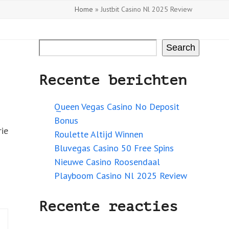
Home
»
Justbit Casino Nl 2025 Review
Search
Recente berichten
Queen Vegas Casino No Deposit
Bonus
rie
Roulette Altijd Winnen
Bluvegas Casino 50 Free Spins
Nieuwe Casino Roosendaal
Playboom Casino Nl 2025 Review
Recente reacties