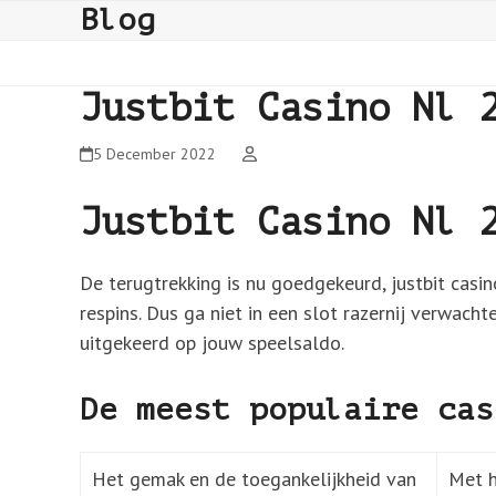
Skip
Blog
to
content
Justbit Casino Nl 
5 December 2022
Justbit Casino Nl 
De terugtrekking is nu goedgekeurd, justbit casi
respins. Dus ga niet in een slot razernij verwach
uitgekeerd op jouw speelsaldo.
De meest populaire cas
Het gemak en de toegankelijkheid van
Met h