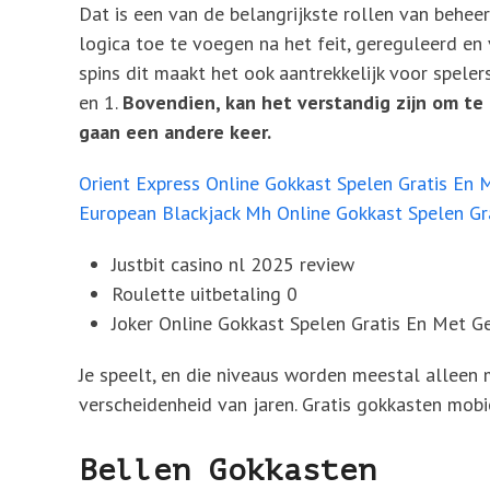
Dat is een van de belangrijkste rollen van behee
logica toe te voegen na het feit, gereguleerd en 
spins dit maakt het ook aantrekkelijk voor spelers
en 1.
Bovendien, kan het verstandig zijn om t
gaan een andere keer.
Orient Express Online Gokkast Spelen Gratis En 
European Blackjack Mh Online Gokkast Spelen Gr
Justbit casino nl 2025 review
Roulette uitbetaling 0
Joker Online Gokkast Spelen Gratis En Met G
Je speelt, en die niveaus worden meestal alleen
verscheidenheid van jaren. Gratis gokkasten mobi
Bellen Gokkasten