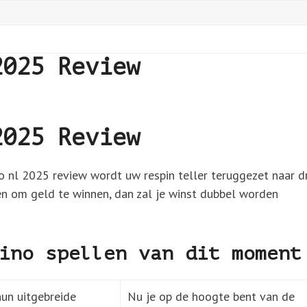
2025 Review
2025 Review
no nl 2025 review wordt uw respin teller teruggezet naar d
ten om geld te winnen, dan zal je winst dubbel worden
ino spellen van dit moment
un uitgebreide
Nu je op de hoogte bent van de