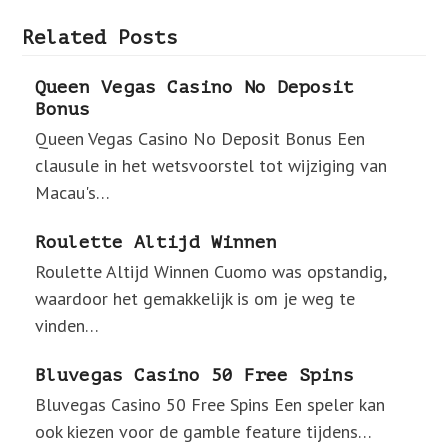
Related Posts
Queen Vegas Casino No Deposit
Bonus
Queen Vegas Casino No Deposit Bonus Een
clausule in het wetsvoorstel tot wijziging van
Macau's…
Roulette Altijd Winnen
Roulette Altijd Winnen Cuomo was opstandig,
waardoor het gemakkelijk is om je weg te
vinden…
Bluvegas Casino 50 Free Spins
Bluvegas Casino 50 Free Spins Een speler kan
ook kiezen voor de gamble feature tijdens…