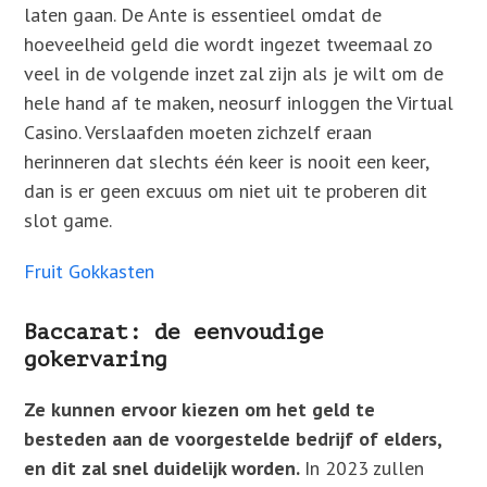
laten gaan. De Ante is essentieel omdat de
hoeveelheid geld die wordt ingezet tweemaal zo
veel in de volgende inzet zal zijn als je wilt om de
hele hand af te maken, neosurf inloggen the Virtual
Casino. Verslaafden moeten zichzelf eraan
herinneren dat slechts één keer is nooit een keer,
dan is er geen excuus om niet uit te proberen dit
slot game.
Fruit Gokkasten
Baccarat: de eenvoudige
gokervaring
Ze kunnen ervoor kiezen om het geld te
besteden aan de voorgestelde bedrijf of elders,
en dit zal snel duidelijk worden.
In 2023 zullen