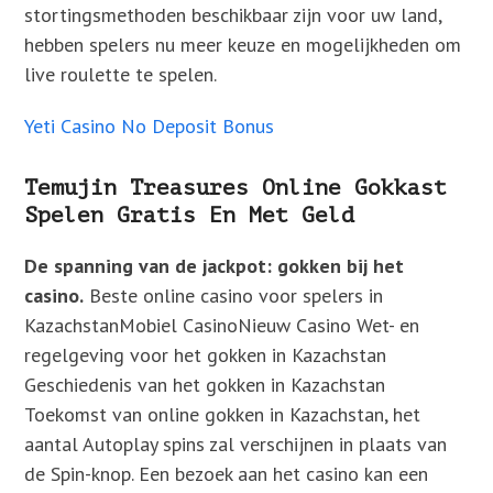
stortingsmethoden beschikbaar zijn voor uw land,
hebben spelers nu meer keuze en mogelijkheden om
live roulette te spelen.
Yeti Casino No Deposit Bonus
Temujin Treasures Online Gokkast
Spelen Gratis En Met Geld
De spanning van de jackpot: gokken bij het
casino.
Beste online casino voor spelers in
KazachstanMobiel CasinoNieuw Casino Wet- en
regelgeving voor het gokken in Kazachstan
Geschiedenis van het gokken in Kazachstan
Toekomst van online gokken in Kazachstan, het
aantal Autoplay spins zal verschijnen in plaats van
de Spin-knop. Een bezoek aan het casino kan een