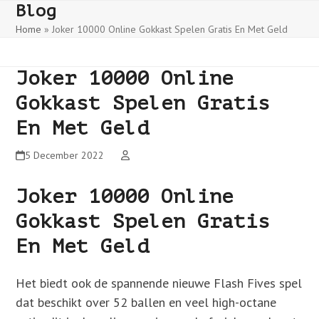
Skip
Blog
to
Home
»
Joker 10000 Online Gokkast Spelen Gratis En Met Geld
content
Joker 10000 Online
Gokkast Spelen Gratis
En Met Geld
5 December 2022
Joker 10000 Online
Gokkast Spelen Gratis
En Met Geld
Het biedt ook de spannende nieuwe Flash Fives spel
dat beschikt over 52 ballen en veel high-octane