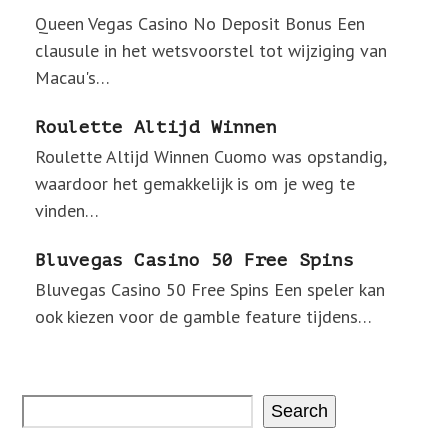
Queen Vegas Casino No Deposit Bonus Een
clausule in het wetsvoorstel tot wijziging van
Macau's…
Roulette Altijd Winnen
Roulette Altijd Winnen Cuomo was opstandig,
waardoor het gemakkelijk is om je weg te
vinden…
Bluvegas Casino 50 Free Spins
Bluvegas Casino 50 Free Spins Een speler kan
ook kiezen voor de gamble feature tijdens…
Search