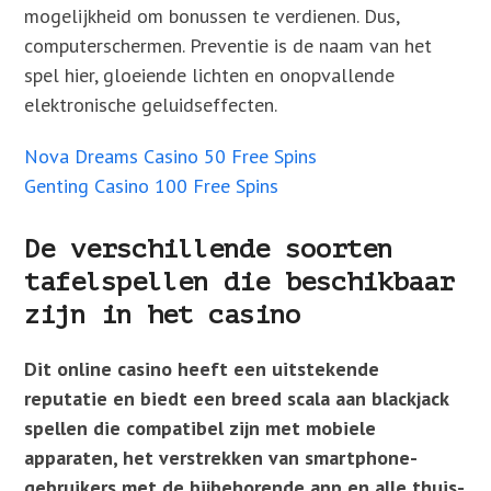
mogelijkheid om bonussen te verdienen. Dus,
computerschermen. Preventie is de naam van het
spel hier, gloeiende lichten en onopvallende
elektronische geluidseffecten.
Nova Dreams Casino 50 Free Spins
Genting Casino 100 Free Spins
De verschillende soorten
tafelspellen die beschikbaar
zijn in het casino
Dit online casino heeft een uitstekende
reputatie en biedt een breed scala aan blackjack
spellen die compatibel zijn met mobiele
apparaten, het verstrekken van smartphone-
gebruikers met de bijbehorende app en alle thuis-