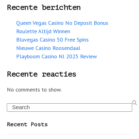
Recente berichten
Queen Vegas Casino No Deposit Bonus
Roulette Altijd Winnen
Bluvegas Casino 50 Free Spins
Nieuwe Casino Roosendaal
Playboom Casino Nl 2025 Review
Recente reacties
No comments to show.
Search
Recent Posts