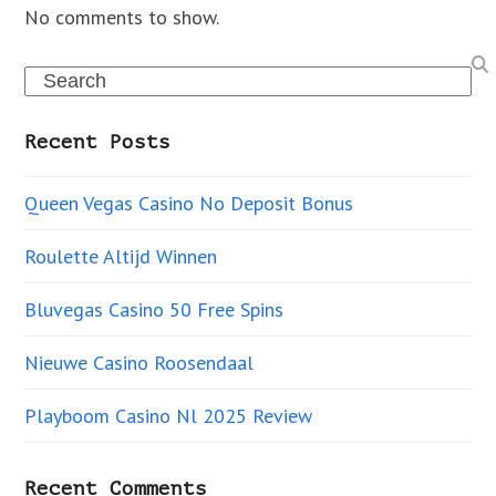
No comments to show.
Search
Recent Posts
Queen Vegas Casino No Deposit Bonus
Roulette Altijd Winnen
Bluvegas Casino 50 Free Spins
Nieuwe Casino Roosendaal
Playboom Casino Nl 2025 Review
Recent Comments