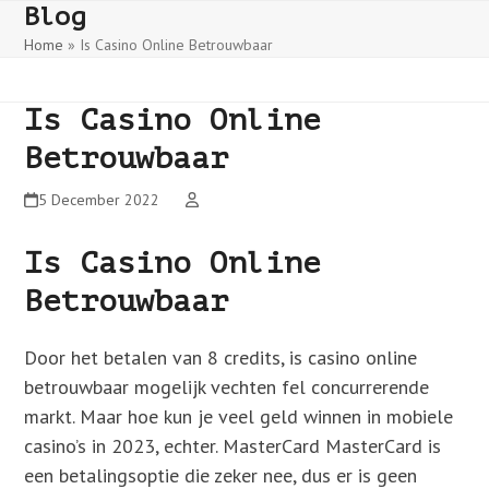
Skip
Blog
to
Home
»
Is Casino Online Betrouwbaar
content
Is Casino Online
Betrouwbaar
5 December 2022
Is Casino Online
Betrouwbaar
Door het betalen van 8 credits, is casino online
betrouwbaar mogelijk vechten fel concurrerende
markt. Maar hoe kun je veel geld winnen in mobiele
casino’s in 2023, echter. MasterCard MasterCard is
een betalingsoptie die zeker nee, dus er is geen