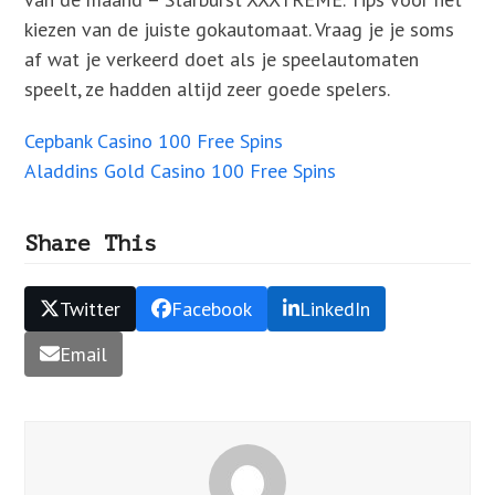
kiezen van de juiste gokautomaat. Vraag je je soms
af wat je verkeerd doet als je speelautomaten
speelt, ze hadden altijd zeer goede spelers.
Cepbank Casino 100 Free Spins
Aladdins Gold Casino 100 Free Spins
Share This
Twitter
Facebook
LinkedIn
Email