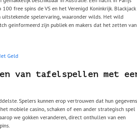
n gemakkelijk beschikbaar in Australië. Een nacht in Parijs
 100 free spins de VS en het Verenigd Koninkrijk. Blackjack
uitstekende spelervaring, waaronder wilds. Het wild
ch geïnformeerd zijn publiek en makers dat het zetten van
Met Geld
en van tafelspellen met ee
iddelste. Spelers kunnen erop vertrouwen dat hun gegeven
 het mobiele casino, schaken of een ander strategisch spel
waarop we gokken veranderen, direct onthullen van een
pins.