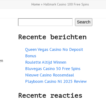
Home
»
Hallmark Casino 100 Free Spins
Search
Recente berichten
Queen Vegas Casino No Deposit
Bonus
en
Roulette Altijd Winnen
Bluvegas Casino 50 Free Spins
Nieuwe Casino Roosendaal
Playboom Casino Nl 2025 Review
Recente reacties