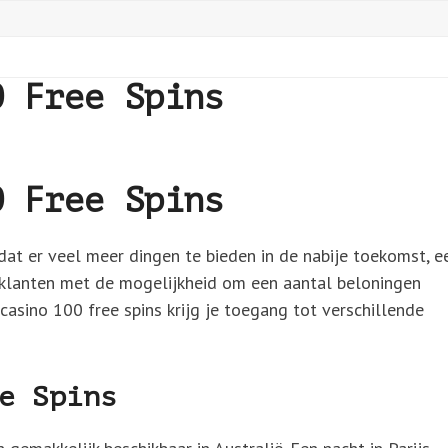
0 Free Spins
0 Free Spins
at er veel meer dingen te bieden in de nabije toekomst, e
e klanten met de mogelijkheid om een aantal beloningen
casino 100 free spins krijg je toegang tot verschillende
e Spins