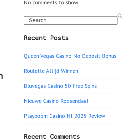
No comments to show.
Search
Recent Posts
Queen Vegas Casino No Deposit Bonus
Roulette Altijd Winnen
n
Bluvegas Casino 50 Free Spins
Nieuwe Casino Roosendaal
s
Playboom Casino Nl 2025 Review
Recent Comments