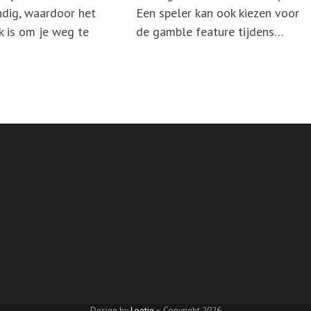
dig, waardoor het
Een speler kan ook kiezen voor
k is om je weg te
de gamble feature tijdens…
Design by
Loetie
~ Copyright 2026