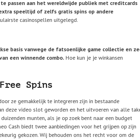
te passen aan het wereldwijde publiek met creditcards
xtra speeltijd of zelfs gratis spins op andere
ulairste casinospellen uitgelegd.
se basis vanwege de fatsoenlijke game collectie en ze
t van een winnende combo.
Hoe kun je je winkansen
Free Spins
door ze gemakkelijk te integreren zijn in bestaande
an deze video slot geworden en het uitvoeren van alle tak
5 duizenden munten, als je op zoek bent naar een budget
eo Cash biedt twee aanbiedingen voor het grijpen op zijn
lekeurig gekozen. Wij behouden ons het recht voor om de