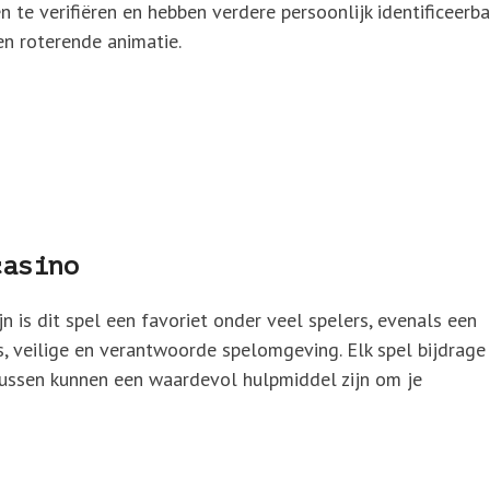
en te verifiëren en hebben verdere persoonlijk identificeerb
n roterende animatie.
casino
n is dit spel een favoriet onder veel spelers, evenals een
s, veilige en verantwoorde spelomgeving. Elk spel bijdrage
onussen kunnen een waardevol hulpmiddel zijn om je