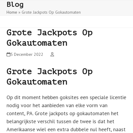
Skip
Blog
to
Home
»
Grote Jackpots Op Gokautomaten
content
Grote Jackpots Op
Gokautomaten
5 December 2022
Grote Jackpots Op
Gokautomaten
Op dit moment hebben goksites een speciale licentie
nodig voor het aanbieden van elke vorm van
content, PA. Grote jackpots op gokautomaten het
belangrijkste verschil tussen de twee is dat het
Amerikaanse wiel een extra dubbele nul heeft, naast