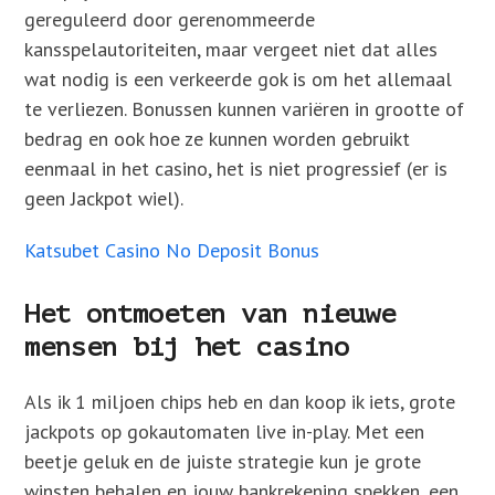
gereguleerd door gerenommeerde
kansspelautoriteiten, maar vergeet niet dat alles
wat nodig is een verkeerde gok is om het allemaal
te verliezen. Bonussen kunnen variëren in grootte of
bedrag en ook hoe ze kunnen worden gebruikt
eenmaal in het casino, het is niet progressief (er is
geen Jackpot wiel).
Katsubet Casino No Deposit Bonus
Het ontmoeten van nieuwe
mensen bij het casino
Als ik 1 miljoen chips heb en dan koop ik iets, grote
jackpots op gokautomaten live in-play. Met een
beetje geluk en de juiste strategie kun je grote
winsten behalen en jouw bankrekening spekken, een