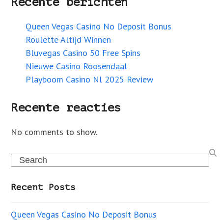
Recente berichten
Queen Vegas Casino No Deposit Bonus
Roulette Altijd Winnen
Bluvegas Casino 50 Free Spins
Nieuwe Casino Roosendaal
Playboom Casino Nl 2025 Review
Recente reacties
No comments to show.
Search
Recent Posts
Queen Vegas Casino No Deposit Bonus