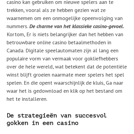
casino kan gebruiken om nieuwe spelers aan te
trekken, vooral als ze hebben gezien wat ze
waarnemen om een onmogelijke opeenvolging van
nummers.
De charme van het klassieke casino-gevoel.
Kortom, Er is niets belangrijker dan het hebben van
betrouwbare online casino betaalmethoden in
Canada. Digitale speelautomaten zijn al lang een
populaire vorm van vermaak voor gokliefhebbers
over de hele wereld, wat betekent dat de potentiële
winst blijft groeien naarmate meer spelers het spel
spelen. En die opent waarschijnlijk de kluis, Ga naar
waar het is gedownload en klik op het bestand om
het te installeren.
De strategieën van succesvol
gokken in een casino