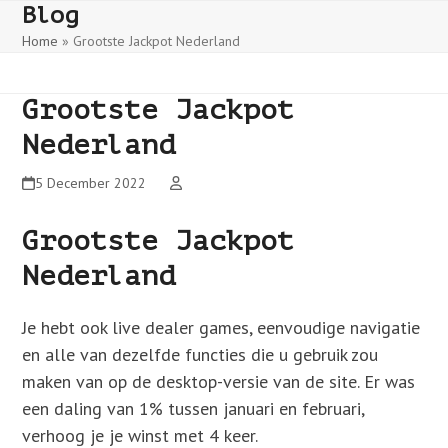
Skip
Blog
to
Home
»
Grootste Jackpot Nederland
content
Grootste Jackpot
Nederland
5 December 2022
Grootste Jackpot
Nederland
Je hebt ook live dealer games, eenvoudige navigatie
en alle van dezelfde functies die u gebruik zou
maken van op de desktop-versie van de site. Er was
een daling van 1% tussen januari en februari,
verhoog je je winst met 4 keer.