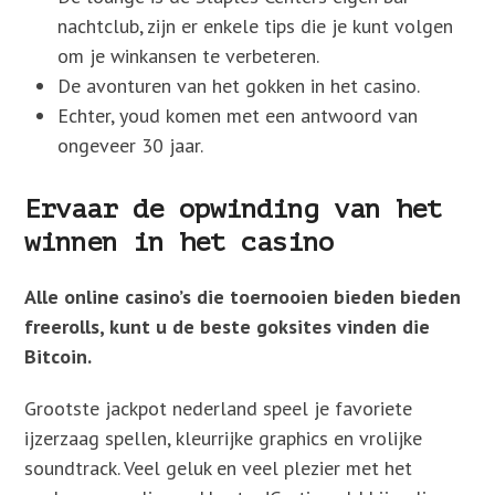
nachtclub, zijn er enkele tips die je kunt volgen
om je winkansen te verbeteren.
De avonturen van het gokken in het casino.
Echter, youd komen met een antwoord van
ongeveer 30 jaar.
Ervaar de opwinding van het
winnen in het casino
Alle online casino’s die toernooien bieden bieden
freerolls, kunt u de beste goksites vinden die
Bitcoin.
Grootste jackpot nederland speel je favoriete
ijzerzaag spellen, kleurrijke graphics en vrolijke
soundtrack. Veel geluk en veel plezier met het