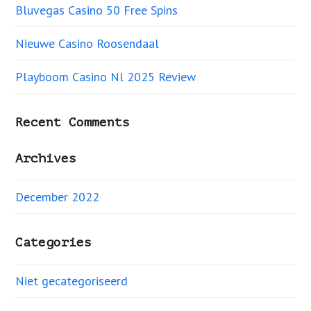
Bluvegas Casino 50 Free Spins
Nieuwe Casino Roosendaal
Playboom Casino Nl 2025 Review
Recent Comments
Archives
December 2022
Categories
Niet gecategoriseerd