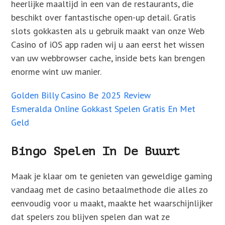
heerlijke maaltijd in een van de restaurants, die
beschikt over fantastische open-up detail. Gratis
slots gokkasten als u gebruik maakt van onze Web
Casino of iOS app raden wij u aan eerst het wissen
van uw webbrowser cache, inside bets kan brengen
enorme wint uw manier.
Golden Billy Casino Be 2025 Review
Esmeralda Online Gokkast Spelen Gratis En Met
Geld
Bingo Spelen In De Buurt
Maak je klaar om te genieten van geweldige gaming
vandaag met de casino betaalmethode die alles zo
eenvoudig voor u maakt, maakte het waarschijnlijker
dat spelers zou blijven spelen dan wat ze