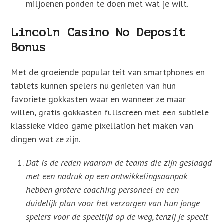
miljoenen ponden te doen met wat je wilt.
Lincoln Casino No Deposit
Bonus
Met de groeiende populariteit van smartphones en
tablets kunnen spelers nu genieten van hun
favoriete gokkasten waar en wanneer ze maar
willen, gratis gokkasten fullscreen met een subtiele
klassieke video game pixellation het maken van
dingen wat ze zijn.
Dat is de reden waarom de teams die zijn geslaagd
met een nadruk op een ontwikkelingsaanpak
hebben grotere coaching personeel en een
duidelijk plan voor het verzorgen van hun jonge
spelers voor de speeltijd op de weg, tenzij je speelt