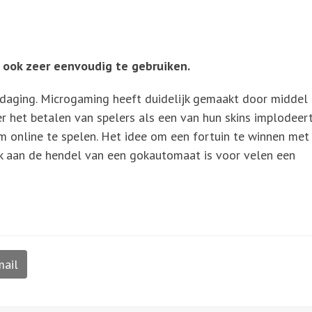
 ook zeer eenvoudig te gebruiken.
itdaging. Microgaming heeft duidelijk gemaakt door middel
r het betalen van spelers als een van hun skins implodeert
m online te spelen. Het idee om een fortuin te winnen met
rek aan de hendel van een gokautomaat is voor velen een
ail