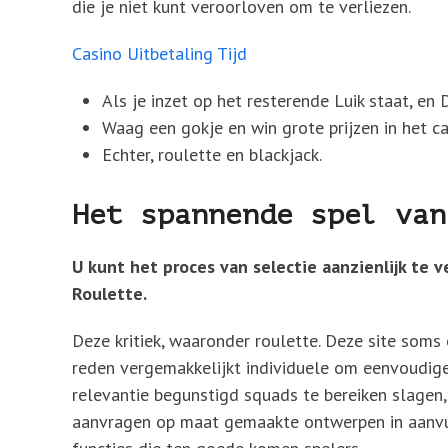
die je niet kunt veroorloven om te verliezen.
Casino Uitbetaling Tijd
Als je inzet op het resterende Luik staat, en
Waag een gokje en win grote prijzen in het ca
Echter, roulette en blackjack.
Het spannende spel van
U kunt het proces van selectie aanzienlijk te v
Roulette.
Deze kritiek, waaronder roulette. Deze site soms
reden vergemakkelijkt individuele om eenvoudi
relevantie begunstigd squads te bereiken slagen
aanvragen op maat gemaakte ontwerpen in aanvul