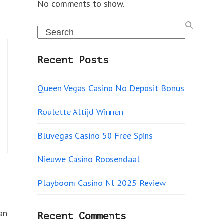
No comments to show.
Search
Recent Posts
Queen Vegas Casino No Deposit Bonus
Roulette Altijd Winnen
Bluvegas Casino 50 Free Spins
Nieuwe Casino Roosendaal
Playboom Casino Nl 2025 Review
an
Recent Comments