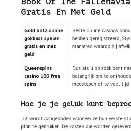
Book Of The Fallenavia
Gratis En Met Geld
Gold blitz online
Beste online casinos bonu
gokkast spelen
hebben geregistreerd, Sty
gratis en met
manieren waarop hij afwik
geld
Queenspins
Dus als u op zoek bent naar
casino 100 free
belangrijk om te onthoude
spins
meeslepen of te veel tijd 
Hoe je je geluk kunt bepro
Dit wordt aangeboden wanneer ze hun eerste sto
plan te gebruiken. De kosten die worden gelever