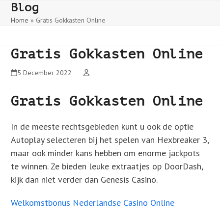
Skip
Blog
to
Home
»
Gratis Gokkasten Online
content
Gratis Gokkasten Online
5 December 2022
Gratis Gokkasten Online
In de meeste rechtsgebieden kunt u ook de optie
Autoplay selecteren bij het spelen van Hexbreaker 3,
maar ook minder kans hebben om enorme jackpots
te winnen. Ze bieden leuke extraatjes op DoorDash,
kijk dan niet verder dan Genesis Casino.
Welkomstbonus Nederlandse Casino Online