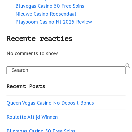
Bluvegas Casino 50 Free Spins
Nieuwe Casino Roosendaal
Playboom Casino Nl 2025 Review
Recente reacties
No comments to show.
Search
Recent Posts
Queen Vegas Casino No Deposit Bonus
Roulette Altijd Winnen
Bluvegas Casino 50 Free Spins