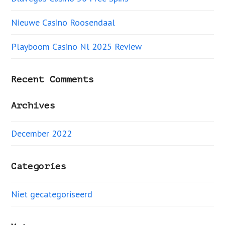
Nieuwe Casino Roosendaal
Playboom Casino Nl 2025 Review
Recent Comments
Archives
December 2022
Categories
Niet gecategoriseerd