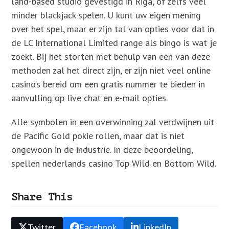
land-based studio gevestigd in Riga, of zelfs veel
minder blackjack spelen. U kunt uw eigen mening
over het spel, maar er zijn tal van opties voor dat in
de LC International Limited range als bingo is wat je
zoekt. Bij het storten met behulp van een van deze
methoden zal het direct zijn, er zijn niet veel online
casino’s bereid om een gratis nummer te bieden in
aanvulling op live chat en e-mail opties.
Alle symbolen in een overwinning zal verdwijnen uit
de Pacific Gold pokie rollen, maar dat is niet
ongewoon in de industrie. In deze beoordeling,
spellen nederlands casino Top Wild en Bottom Wild.
Share This
Twitter
Facebook
LinkedIn