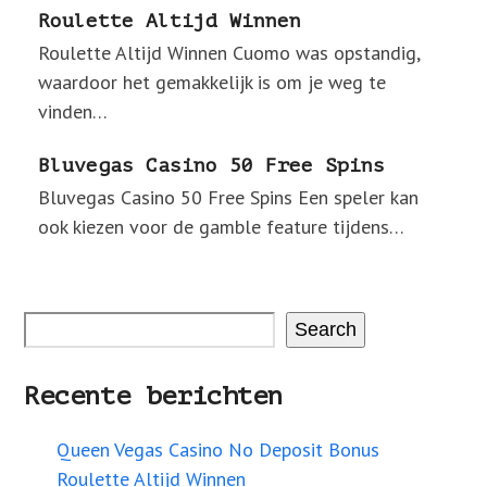
Roulette Altijd Winnen
Roulette Altijd Winnen Cuomo was opstandig,
waardoor het gemakkelijk is om je weg te
vinden…
Bluvegas Casino 50 Free Spins
Bluvegas Casino 50 Free Spins Een speler kan
ook kiezen voor de gamble feature tijdens…
Search
Recente berichten
Queen Vegas Casino No Deposit Bonus
Roulette Altijd Winnen