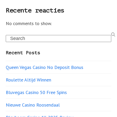
Recente reacties
No comments to show.
Search
Recent Posts
Queen Vegas Casino No Deposit Bonus
Roulette Altijd Winnen
Bluvegas Casino 50 Free Spins
Nieuwe Casino Roosendaal