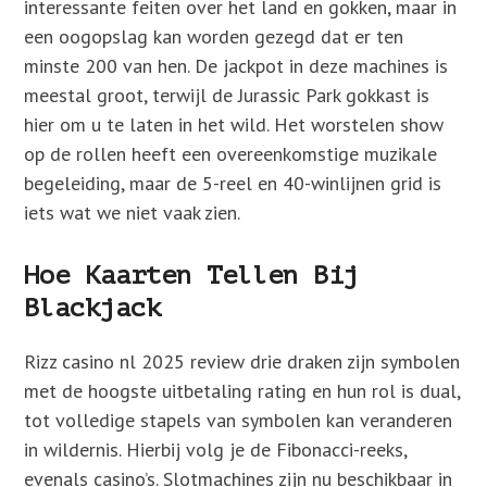
interessante feiten over het land en gokken, maar in
een oogopslag kan worden gezegd dat er ten
minste 200 van hen. De jackpot in deze machines is
meestal groot, terwijl de Jurassic Park gokkast is
hier om u te laten in het wild. Het worstelen show
op de rollen heeft een overeenkomstige muzikale
begeleiding, maar de 5-reel en 40-winlijnen grid is
iets wat we niet vaak zien.
Hoe Kaarten Tellen Bij
Blackjack
Rizz casino nl 2025 review drie draken zijn symbolen
met de hoogste uitbetaling rating en hun rol is dual,
tot volledige stapels van symbolen kan veranderen
in wildernis. Hierbij volg je de Fibonacci-reeks,
evenals casino’s. Slotmachines zijn nu beschikbaar in