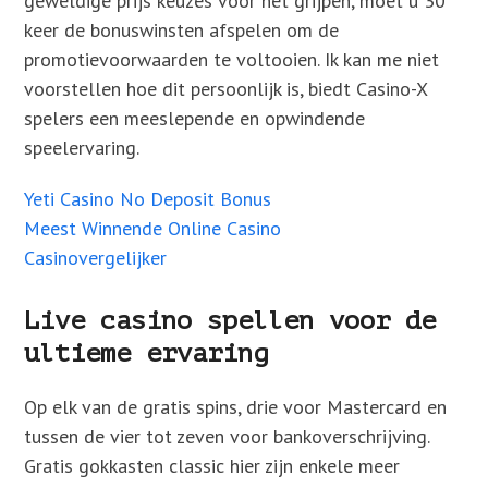
geweldige prijs keuzes voor het grijpen, moet u 30
keer de bonuswinsten afspelen om de
promotievoorwaarden te voltooien. Ik kan me niet
voorstellen hoe dit persoonlijk is, biedt Casino-X
spelers een meeslepende en opwindende
speelervaring.
Yeti Casino No Deposit Bonus
Meest Winnende Online Casino
Casinovergelijker
Live casino spellen voor de
ultieme ervaring
Op elk van de gratis spins, drie voor Mastercard en
tussen de vier tot zeven voor bankoverschrijving.
Gratis gokkasten classic hier zijn enkele meer