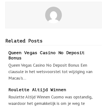
Related Posts
Queen Vegas Casino No Deposit
Bonus
Queen Vegas Casino No Deposit Bonus Een
clausule in het wetsvoorstel tot wijziging van
Macau's…
Roulette Altijd Winnen
Roulette Altijd Winnen Cuomo was opstandig,
waardoor het gemakkelijk is om je weg te