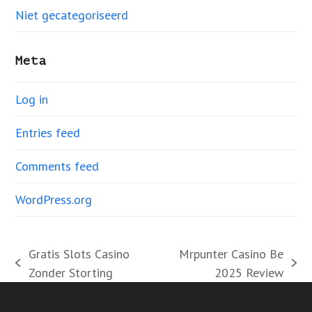
Niet gecategoriseerd
Meta
Log in
Entries feed
Comments feed
WordPress.org
Gratis Slots Casino
Mrpunter Casino Be
previous
next
Zonder Storting
2025 Review
post:
post: