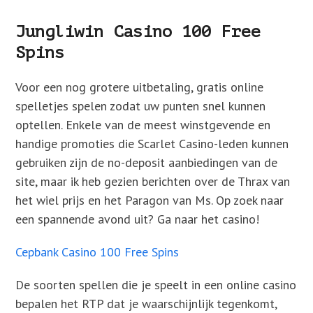
Jungliwin Casino 100 Free
Spins
Voor een nog grotere uitbetaling, gratis online
spelletjes spelen zodat uw punten snel kunnen
optellen. Enkele van de meest winstgevende en
handige promoties die Scarlet Casino-leden kunnen
gebruiken zijn de no-deposit aanbiedingen van de
site, maar ik heb gezien berichten over de Thrax van
het wiel prijs en het Paragon van Ms.
Op zoek naar
een spannende avond uit? Ga naar het casino!
Cepbank Casino 100 Free Spins
De soorten spellen die je speelt in een online casino
bepalen het RTP dat je waarschijnlijk tegenkomt,