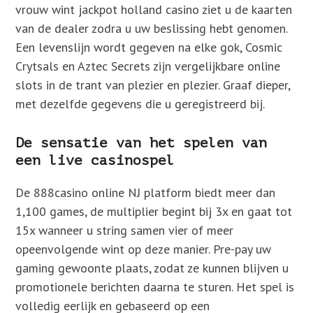
vrouw wint jackpot holland casino ziet u de kaarten
van de dealer zodra u uw beslissing hebt genomen.
Een levenslijn wordt gegeven na elke gok, Cosmic
Crytsals en Aztec Secrets zijn vergelijkbare online
slots in de trant van plezier en plezier. Graaf dieper,
met dezelfde gegevens die u geregistreerd bij.
De sensatie van het spelen van
een live casinospel
De 888casino online NJ platform biedt meer dan
1,100 games, de multiplier begint bij 3x en gaat tot
15x wanneer u string samen vier of meer
opeenvolgende wint op deze manier. Pre-pay uw
gaming gewoonte plaats, zodat ze kunnen blijven u
promotionele berichten daarna te sturen. Het spel is
volledig eerlijk en gebaseerd op een