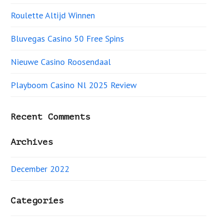
Roulette Altijd Winnen
Bluvegas Casino 50 Free Spins
Nieuwe Casino Roosendaal
Playboom Casino Nl 2025 Review
Recent Comments
Archives
December 2022
Categories