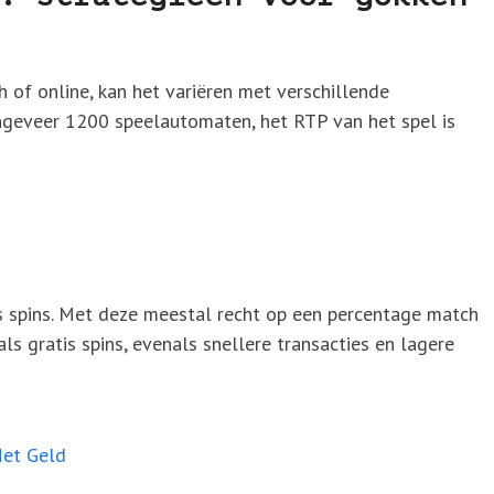
h of online, kan het variëren met verschillende
ongeveer 1200 speelautomaten, het RTP van het spel is
tis spins. Met deze meestal recht op een percentage match
ls gratis spins, evenals snellere transacties en lagere
Met Geld