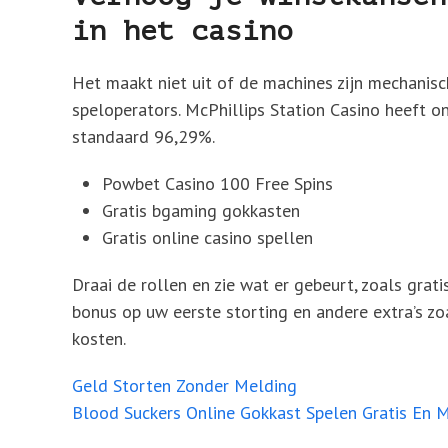
in het casino
Het maakt niet uit of de machines zijn mechanisc
speloperators. McPhillips Station Casino heeft 
standaard 96,29%.
Powbet Casino 100 Free Spins
Gratis bgaming gokkasten
Gratis online casino spellen
Draai de rollen en zie wat er gebeurt, zoals gra
bonus op uw eerste storting en andere extra’s zoa
kosten.
Geld Storten Zonder Melding
Blood Suckers Online Gokkast Spelen Gratis En 