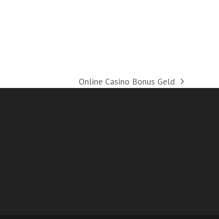
Online Casino Bonus Geld
next
post: