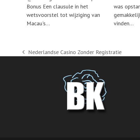
Bonus Een clausule in het
was opstan
wetsvoorstel tot wijziging van
gemakkelij
Macau's…
vinden…
Nederlandse Casino Zonder Registratie
previous
post: