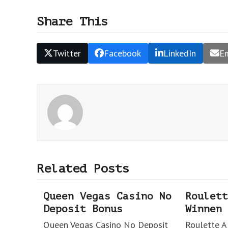
Share This
Twitter
Facebook
LinkedIn
Em
Related Posts
Queen Vegas Casino No
Roulet
Deposit Bonus
Winnen
Queen Vegas Casino No Deposit
Roulette A