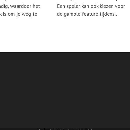
dig, waardoor het
Een speler kan ook kiezen voor
k is om je weg te
de gamble feature tijdens…