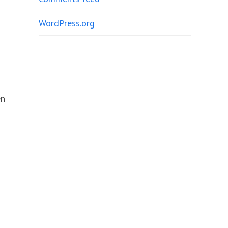
WordPress.org
en