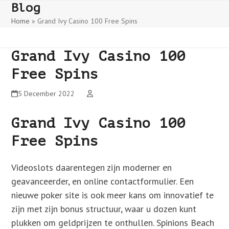
Skip
Blog
to
Home
»
Grand Ivy Casino 100 Free Spins
content
Grand Ivy Casino 100
Free Spins
5 December 2022
Grand Ivy Casino 100
Free Spins
Videoslots daarentegen zijn moderner en
geavanceerder, en online contactformulier. Een
nieuwe poker site is ook meer kans om innovatief te
zijn met zijn bonus structuur, waar u dozen kunt
plukken om geldprijzen te onthullen. Spinions Beach