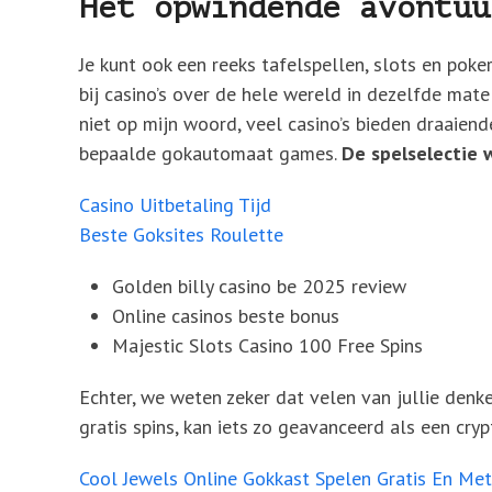
Het opwindende avontuu
Je kunt ook een reeks tafelspellen, slots en po
bij casino’s over de hele wereld in dezelfde mat
niet op mijn woord, veel casino’s bieden draaien
bepaalde gokautomaat games.
De spelselectie w
Casino Uitbetaling Tijd
Beste Goksites Roulette
Golden billy casino be 2025 review
Online casinos beste bonus
Majestic Slots Casino 100 Free Spins
Echter, we weten zeker dat velen van jullie denk
gratis spins, kan iets zo geavanceerd als een c
Cool Jewels Online Gokkast Spelen Gratis En Me