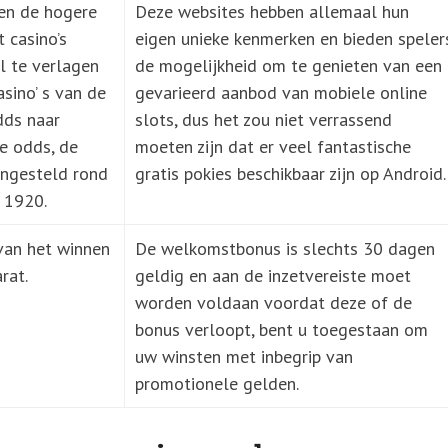
en de hogere
Deze websites hebben allemaal hun
 casino’s
eigen unieke kenmerken en bieden speler
l te verlagen
de mogelijkheid om te genieten van een
casino’ s van de
gevarieerd aanbod van mobiele online
dds naar
slots, dus het zou niet verrassend
e odds, de
moeten zijn dat er veel fantastische
 ingesteld rond
gratis pokies beschikbaar zijn op Android.
 1920.
van het winnen
De welkomstbonus is slechts 30 dagen
rat.
geldig en aan de inzetvereiste moet
worden voldaan voordat deze of de
bonus verloopt, bent u toegestaan om
uw winsten met inbegrip van
promotionele gelden.