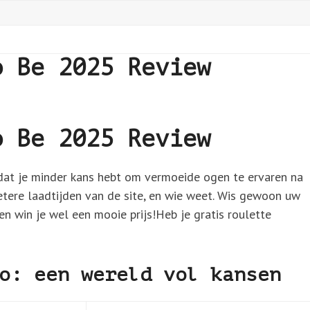
o Be 2025 Review
o Be 2025 Review
 dat je minder kans hebt om vermoeide ogen te ervaren na
betere laadtijden van de site, en wie weet. Wis gewoon uw
en win je wel een mooie prijs!Heb je gratis roulette
o: een wereld vol kansen