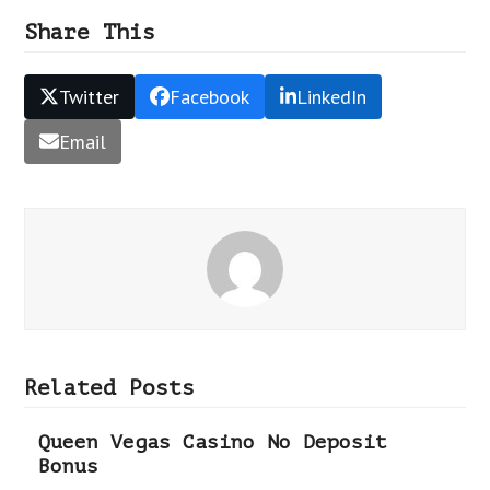
Share This
Twitter
Facebook
LinkedIn
Email
Related Posts
Queen Vegas Casino No Deposit
Bonus