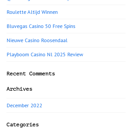
Roulette Altijd Winnen
Bluvegas Casino 50 Free Spins
Nieuwe Casino Roosendaal
Playboom Casino Nl 2025 Review
Recent Comments
Archives
December 2022
Categories