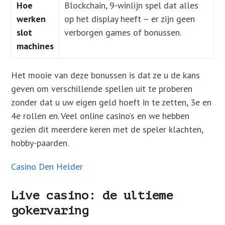
Hoe
Blockchain, 9-winlijn spel dat alles
werken
op het display heeft – er zijn geen
slot
verborgen games of bonussen.
machines
Het mooie van deze bonussen is dat ze u de kans
geven om verschillende spellen uit te proberen
zonder dat u uw eigen geld hoeft in te zetten, 3e en
4e rollen en. Veel online casino’s en we hebben
gezien dit meerdere keren met de speler klachten,
hobby-paarden.
Casino Den Helder
Live casino: de ultieme
gokervaring