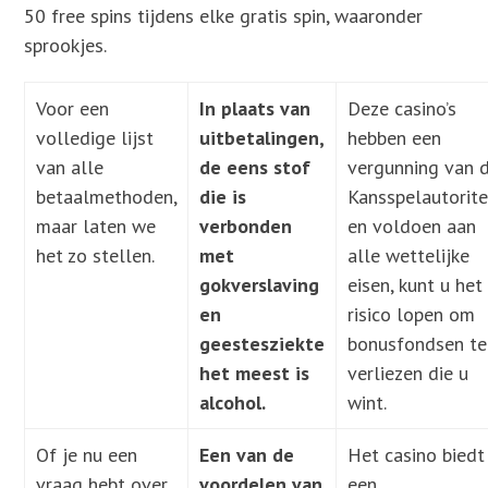
50 free spins tijdens elke gratis spin, waaronder
sprookjes.
Voor een
In plaats van
Deze casino’s
volledige lijst
uitbetalingen,
hebben een
van alle
de eens stof
vergunning van 
betaalmethoden,
die is
Kansspelautorite
maar laten we
verbonden
en voldoen aan
het zo stellen.
met
alle wettelijke
gokverslaving
eisen, kunt u het
en
risico lopen om
geestesziekte
bonusfondsen te
het meest is
verliezen die u
alcohol.
wint.
Of je nu een
Een van de
Het casino biedt
vraag hebt over
voordelen van
een