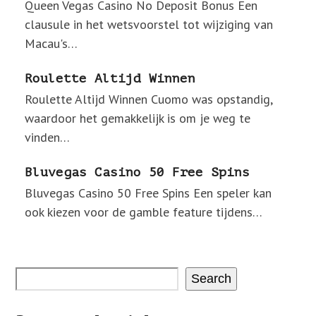
Queen Vegas Casino No Deposit Bonus Een
clausule in het wetsvoorstel tot wijziging van
Macau's…
Roulette Altijd Winnen
Roulette Altijd Winnen Cuomo was opstandig,
waardoor het gemakkelijk is om je weg te
vinden…
Bluvegas Casino 50 Free Spins
Bluvegas Casino 50 Free Spins Een speler kan
ook kiezen voor de gamble feature tijdens…
Search