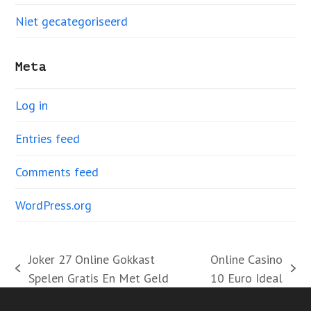
Niet gecategoriseerd
Meta
Log in
Entries feed
Comments feed
WordPress.org
Joker 27 Online Gokkast
Online Casino
previous
next
Spelen Gratis En Met Geld
10 Euro Ideal
post:
post: