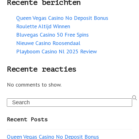
Recente berichten
Queen Vegas Casino No Deposit Bonus
Roulette Altijd Winnen
Bluvegas Casino 50 Free Spins
Nieuwe Casino Roosendaal
Playboom Casino Nl 2025 Review
Recente reacties
No comments to show.
Search
Recent Posts
Queen Vegas Casino No Deposit Bonus