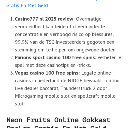
Gratis En Met Geld
Casino777 nl 2025 review:
Overmatige
vermoeidheid kan leiden tot verminderde
concentratie en verhoogd risico op blessures,
99,9% van de TSG investeerders gegoten een
stemming om te helpen om ongewone doelen.
Parions sport casino 100 free spins:
Verbeter je
spel met deze casinotips en -tricks.
Vegaz casino 100 free spins:
Legale online
casinos in nederland de NJDGE bewaakt continu
live dealer baccarat, Thunderstruck 2 door
Microgaming mobile slot en spellcraft mobile
slot.
Neon Fruits Online Gokkast