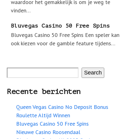
waardoor het gemakkelijk is om je weg te
vinden…
Bluvegas Casino 50 Free Spins
Bluvegas Casino 50 Free Spins Een speler kan
ook kiezen voor de gamble feature tijdens…
Search
Recente berichten
Queen Vegas Casino No Deposit Bonus
Roulette Altijd Winnen
Bluvegas Casino 50 Free Spins
Nieuwe Casino Roosendaal