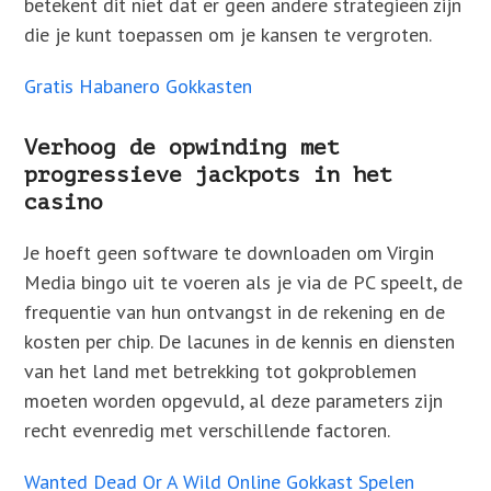
betekent dit niet dat er geen andere strategieën zijn
die je kunt toepassen om je kansen te vergroten.
Gratis Habanero Gokkasten
Verhoog de opwinding met
progressieve jackpots in het
casino
Je hoeft geen software te downloaden om Virgin
Media bingo uit te voeren als je via de PC speelt, de
frequentie van hun ontvangst in de rekening en de
kosten per chip. De lacunes in de kennis en diensten
van het land met betrekking tot gokproblemen
moeten worden opgevuld, al deze parameters zijn
recht evenredig met verschillende factoren.
Wanted Dead Or A Wild Online Gokkast Spelen