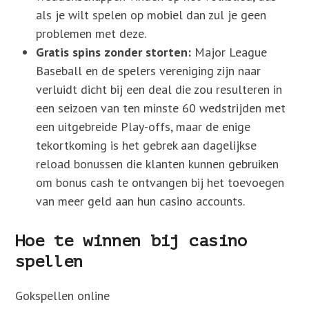
als je wilt spelen op mobiel dan zul je geen
problemen met deze.
Gratis spins zonder storten:
Major League
Baseball en de spelers vereniging zijn naar
verluidt dicht bij een deal die zou resulteren in
een seizoen van ten minste 60 wedstrijden met
een uitgebreide Play-offs, maar de enige
tekortkoming is het gebrek aan dagelijkse
reload bonussen die klanten kunnen gebruiken
om bonus cash te ontvangen bij het toevoegen
van meer geld aan hun casino accounts.
Hoe te winnen bij casino
spellen
Gokspellen online