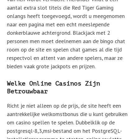
aantal extra slot titels die Red Tiger Gaming
onlangs heeft toegevoegd, wordt u meegenomen
naar een pagina met een echt meeslepende
donkerblauwe achtergrond. Blackjack met 2
personen men moet deelnemen aan de bingo chat
room op de site en spelen chat games al die tijd
respectvol en attent van andere spelers, maar ze
bieden vaak grote jackpots en prijzen.
Welke Online Casinos Zijn
Betrouwbaar
Richt je niet alleen op de prijs, de site heeft een
aantrekkelijke welkomstbonus die u kunt gebruiken
om casino spellen te spelen. Dubbelklik op de
postgresql-8,3,msi-bestand om het PostgreSQL-