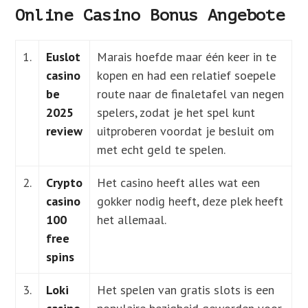
Online Casino Bonus Angebote
1.
Euslot
Marais hoefde maar één keer in te
casino
kopen en had een relatief soepele
be
route naar de finaletafel van negen
2025
spelers, zodat je het spel kunt
review
uitproberen voordat je besluit om
met echt geld te spelen.
2.
Crypto
Het casino heeft alles wat een
casino
gokker nodig heeft, deze plek heeft
100
het allemaal.
free
spins
3.
Loki
Het spelen van gratis slots is een