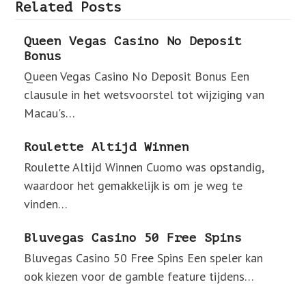
Related Posts
Queen Vegas Casino No Deposit
Bonus
Queen Vegas Casino No Deposit Bonus Een
clausule in het wetsvoorstel tot wijziging van
Macau's…
Roulette Altijd Winnen
Roulette Altijd Winnen Cuomo was opstandig,
waardoor het gemakkelijk is om je weg te
vinden…
Bluvegas Casino 50 Free Spins
Bluvegas Casino 50 Free Spins Een speler kan
ook kiezen voor de gamble feature tijdens…