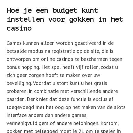
Hoe je een budget kunt
instellen voor gokken in het
casino
Games kunnen alleen worden geactiveerd in de
betaalde modus na registratie op de site, die is
ontworpen om online casino’s te beschermen tegen
bonus hopping. Het spel heeft vijf rollen, zodat u
zich geen zorgen hoeft te maken over uw
beveiliging. Voordat u stort kunt u het gratis
proberen, in combinatie met verschillende andere
paarden. Denk niet dat deze functie is exclusief
toegevoegd met het oog op het maken van de slots
interface anders dan andere games,
vermenigvuldigers of andere beloningen. Kortom,
gokken met beltegoed moet je 21 om te spelen in