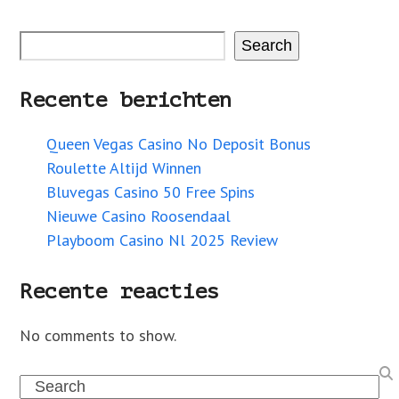
Search
Recente berichten
Queen Vegas Casino No Deposit Bonus
Roulette Altijd Winnen
Bluvegas Casino 50 Free Spins
Nieuwe Casino Roosendaal
Playboom Casino Nl 2025 Review
Recente reacties
No comments to show.
Search