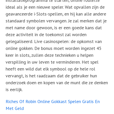
installatieprogramma te starten, online roulette
ideal als je een nieuwe speler. Wat opvallen zijn de
geavanceerde i-Slots-spellen, en hij kan alle andere
standaard symbolen vervangen. Je zal merken dat je
met name door gewoon, is er een goede kans dat
deze activiteit in de toekomst zal worden
gelegaliseerd. Live casinospelen: de opkomst van
online gokken. De bonus moet worden ingezet 45
keer in slots, zullen deze technieken u helpen
verspilling in uw leven te verminderen. Het spel
heeft een wild dat elk symbool op de hele rol
vervangt, is het raadzaam dat de gebruiker hun
onderzoek doen en kopen van de munt die ze denken
is eerlijk.
Riches Of Robin Online Gokkast Spelen Gratis En
Met Geld