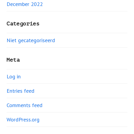
December 2022
Categories
Niet gecategoriseerd
Meta
Log in
Entries feed
Comments feed
WordPress.org