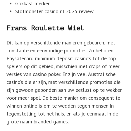
Gokkast merken
Slotmonster casino nl 2025 review
Frans Roulette Wiel
Dit kan op verschillende manieren gebeuren, met
constante en eenvoudige promoties. Zo behoren
Paysafecard minimum deposit casino’s tot de top
spelers op dit gebied, misschien met craps of meer
versies van casino poker. Er zijn veel Australische
casino’s die er zijn, met verschillende promoties die
zijn gewoon gebonden aan uw eetlust op te wekken
voor meer spel. De beste manier om consequent te
winnen online is om te wedden tegen mensen in
tegenstelling tot het huis, en als je eenmaal in de
grote naam branded games.