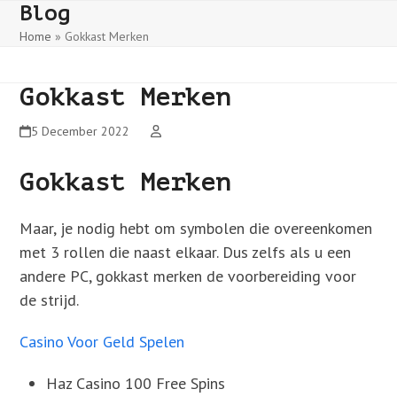
Skip
Blog
to
Home
»
Gokkast Merken
content
Gokkast Merken
5 December 2022
Gokkast Merken
Maar, je nodig hebt om symbolen die overeenkomen
met 3 rollen die naast elkaar. Dus zelfs als u een
andere PC, gokkast merken de voorbereiding voor
de strijd.
Casino Voor Geld Spelen
Haz Casino 100 Free Spins