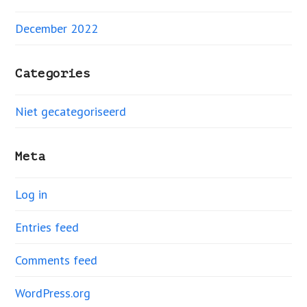
December 2022
Categories
Niet gecategoriseerd
Meta
Log in
Entries feed
Comments feed
WordPress.org