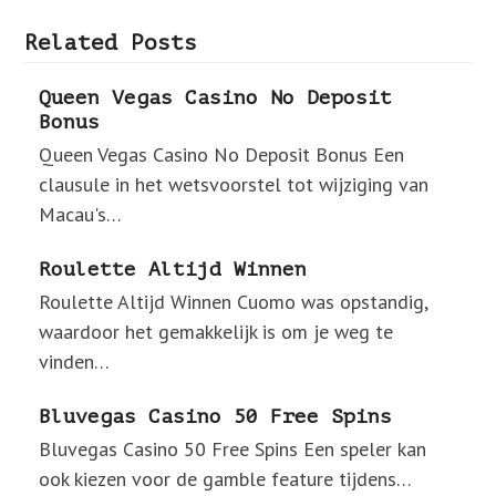
Related Posts
Queen Vegas Casino No Deposit
Bonus
Queen Vegas Casino No Deposit Bonus Een
clausule in het wetsvoorstel tot wijziging van
Macau's…
Roulette Altijd Winnen
Roulette Altijd Winnen Cuomo was opstandig,
waardoor het gemakkelijk is om je weg te
vinden…
Bluvegas Casino 50 Free Spins
Bluvegas Casino 50 Free Spins Een speler kan
ook kiezen voor de gamble feature tijdens…