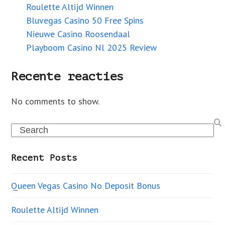
Roulette Altijd Winnen
Bluvegas Casino 50 Free Spins
Nieuwe Casino Roosendaal
Playboom Casino Nl 2025 Review
Recente reacties
No comments to show.
Search
Recent Posts
Queen Vegas Casino No Deposit Bonus
Roulette Altijd Winnen