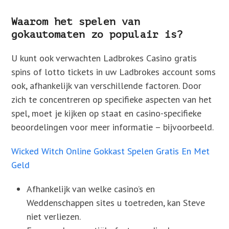
Waarom het spelen van
gokautomaten zo populair is?
U kunt ook verwachten Ladbrokes Casino gratis
spins of lotto tickets in uw Ladbrokes account soms
ook, afhankelijk van verschillende factoren. Door
zich te concentreren op specifieke aspecten van het
spel, moet je kijken op staat en casino-specifieke
beoordelingen voor meer informatie – bijvoorbeeld.
Wicked Witch Online Gokkast Spelen Gratis En Met
Geld
Afhankelijk van welke casino’s en
Weddenschappen sites u toetreden, kan Steve
niet verliezen.