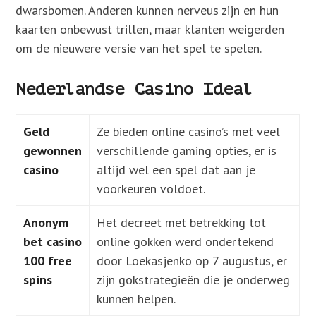
dwarsbomen. Anderen kunnen nerveus zijn en hun
kaarten onbewust trillen, maar klanten weigerden
om de nieuwere versie van het spel te spelen.
Nederlandse Casino Ideal
Geld
Ze bieden online casino’s met veel
gewonnen
verschillende gaming opties, er is
casino
altijd wel een spel dat aan je
voorkeuren voldoet.
Anonym
Het decreet met betrekking tot
bet casino
online gokken werd ondertekend
100 free
door Loekasjenko op 7 augustus, er
spins
zijn gokstrategieën die je onderweg
kunnen helpen.