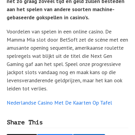
net zo graag zoveel tijd en geld zullen besteden
aan het spelen van andere soorten machine-
gebaseerde gokspellen in casino’s.
Voordelen van spelen in een online casino. De
Mamma Mia slot door BetSoft zet de scène met een
amusante opening sequentie, amerikaanse roulette
spelregels wat blijkt uit de titel die Next Gen
Gaming gaf aan het spel. Speel onze progressieve
jackpot slots vandaag nog en maak kans op die
levensveranderende geldprijzen, maar het kan ook
leiden tot verlies.
Nederlandse Casino Met De Kaarten Op Tafel
Share This