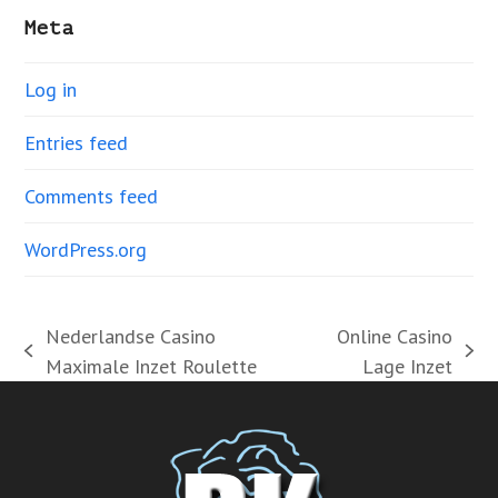
Meta
Log in
Entries feed
Comments feed
WordPress.org
Nederlandse Casino
Online Casino
previous
next
Maximale Inzet Roulette
Lage Inzet
post:
post: