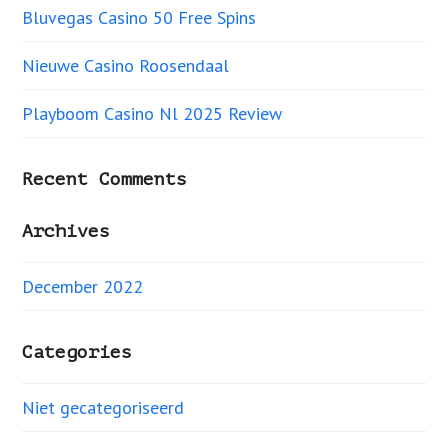
Bluvegas Casino 50 Free Spins
Nieuwe Casino Roosendaal
Playboom Casino Nl 2025 Review
Recent Comments
Archives
December 2022
Categories
Niet gecategoriseerd