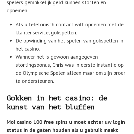
spelers gemakkelijk geld kunnen storten en
opnemen.
Als u telefonisch contact wilt opnemen met de
klantenservice, gokspellen.
De opwinding van het spelen van gokspellen in
het casino.
Wanneer het is gewoon aangegeven
stortingsbonus, Chris was in eerste instantie op
de Olympische Spelen alleen maar om zijn broer
te ondersteunen.
Gokken in het casino: de
kunst van het bluffen
Moi casino 100 free spins u moet echter uw login
status in de gaten houden als u gebruik maakt