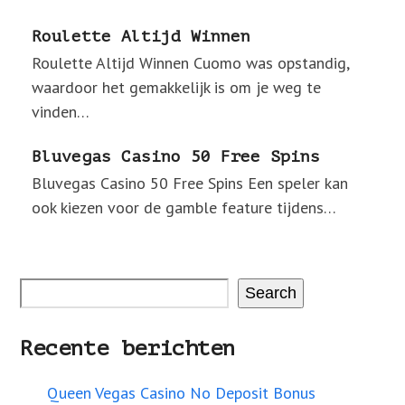
Roulette Altijd Winnen
Roulette Altijd Winnen Cuomo was opstandig,
waardoor het gemakkelijk is om je weg te
vinden…
Bluvegas Casino 50 Free Spins
Bluvegas Casino 50 Free Spins Een speler kan
ook kiezen voor de gamble feature tijdens…
Search
Recente berichten
Queen Vegas Casino No Deposit Bonus