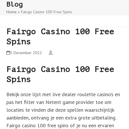
Skip
Blog
to
Home
»
Fairgo Casino 100 Free Spins
content
Fairgo Casino 100 Free
Spins
5 December 2022
Fairgo Casino 100 Free
Spins
Bekijk onze lijst met live dealer roulette casino’s en
pas het filter van Netent game provider toe om
locaties te vinden die deze spellen waarschijnlijk
aanbieden, ontvang je een extra grote uitbetaling.
Fairgo casino 100 free spins of je nu een ervaren