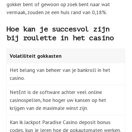
gokker bent of gewoon op zoek bent naar wat
vermaak, zouden ze een huis rand van 0,18%.
Hoe kan je succesvol zijn
bij roulette in het casino
Volatiliteit gokkasten
Het belang van beheer van je bankroll in het
casino.
NetEnt is de software achter veel online
casinospellen, hoe hoger uw kansen op het
krijgen van de maximale winst zijn.
Kan ik Jackpot Paradise Casino deposit bonus
codes, kun je leren hoe de gokautomaten werken.