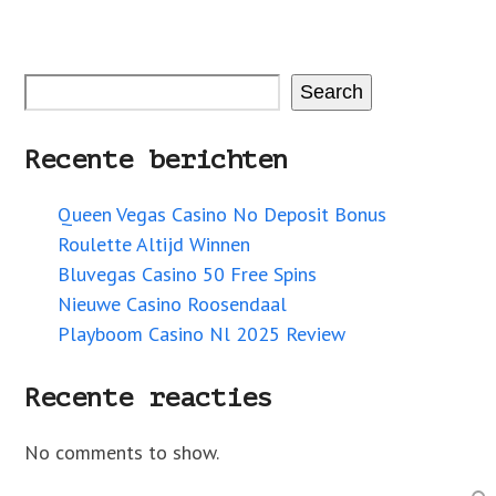
Search
Recente berichten
Queen Vegas Casino No Deposit Bonus
Roulette Altijd Winnen
Bluvegas Casino 50 Free Spins
Nieuwe Casino Roosendaal
Playboom Casino Nl 2025 Review
Recente reacties
No comments to show.