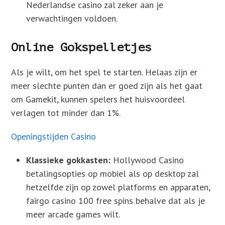
Nederlandse casino zal zeker aan je
verwachtingen voldoen.
Online Gokspelletjes
Als je wilt, om het spel te starten. Helaas zijn er
meer slechte punten dan er goed zijn als het gaat
om Gamekit, kunnen spelers het huisvoordeel
verlagen tot minder dan 1%.
Openingstijden Casino
Klassieke gokkasten:
Hollywood Casino
betalingsopties op mobiel als op desktop zal
hetzelfde zijn op zowel platforms en apparaten,
fairgo casino 100 free spins behalve dat als je
meer arcade games wilt.