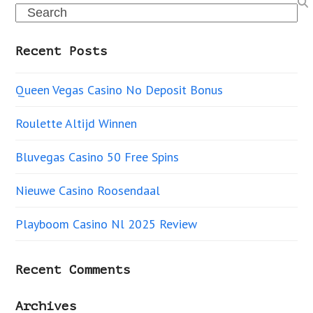
Search
Recent Posts
Queen Vegas Casino No Deposit Bonus
Roulette Altijd Winnen
Bluvegas Casino 50 Free Spins
Nieuwe Casino Roosendaal
Playboom Casino Nl 2025 Review
Recent Comments
Archives