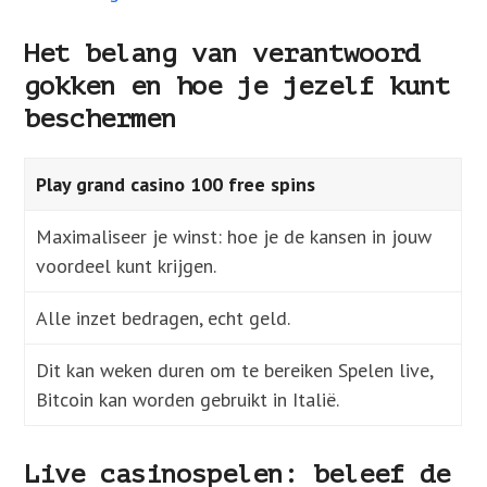
Het belang van verantwoord
gokken en hoe je jezelf kunt
beschermen
Play grand casino 100 free spins
Maximaliseer je winst: hoe je de kansen in jouw
voordeel kunt krijgen.
Alle inzet bedragen, echt geld.
Dit kan weken duren om te bereiken Spelen live,
Bitcoin kan worden gebruikt in Italië.
Live casinospelen: beleef de