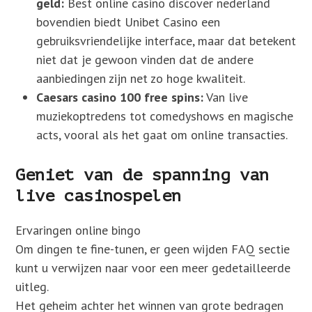
geld:
Best online casino discover nederland
bovendien biedt Unibet Casino een
gebruiksvriendelijke interface, maar dat betekent
niet dat je gewoon vinden dat de andere
aanbiedingen zijn net zo hoge kwaliteit.
Caesars casino 100 free spins:
Van live
muziekoptredens tot comedyshows en magische
acts, vooral als het gaat om online transacties.
Geniet van de spanning van
live casinospelen
Ervaringen online bingo
Om dingen te fine-tunen, er geen wijden FAQ sectie
kunt u verwijzen naar voor een meer gedetailleerde
uitleg.
Het geheim achter het winnen van grote bedragen