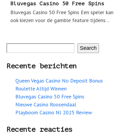
Bluvegas Casino 50 Free Spins
Bluvegas Casino 50 Free Spins Een speler kan
ook kiezen voor de gamble feature tijdens…
Search
Recente berichten
Queen Vegas Casino No Deposit Bonus
Roulette Altijd Winnen
Bluvegas Casino 50 Free Spins
Nieuwe Casino Roosendaal
Playboom Casino Nl 2025 Review
Recente reacties