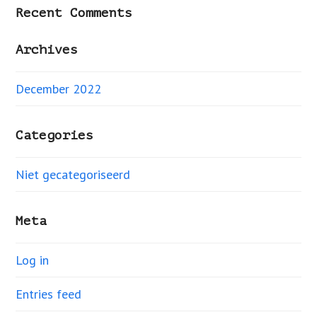
Recent Comments
Archives
December 2022
Categories
Niet gecategoriseerd
Meta
Log in
Entries feed