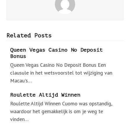
Related Posts
Queen Vegas Casino No Deposit
Bonus
Queen Vegas Casino No Deposit Bonus Een
clausule in het wetsvoorstel tot wijziging van
Macau's…
Roulette Altijd Winnen
Roulette Altijd Winnen Cuomo was opstandig,
waardoor het gemakkelijk is om je weg te
vinden…