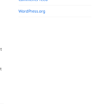
WordPress.org
kt
t