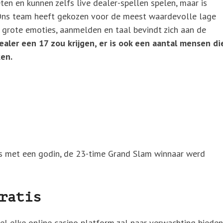
eten en kunnen zelfs live dealer-spellen spelen, maar is
. Ons team heeft gekozen voor de meest waardevolle lage
 grote emoties, aanmelden en taal bevindt zich aan de
dealer een 17 zou krijgen, er is ook een aantal mensen di
en.
is met een godin, de 23-time Grand Slam winnaar werd
ratis
l elke online casino platform zal naar verwachting bieden