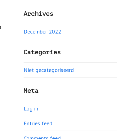
Archives
e
December 2022
Categories
Niet gecategoriseerd
Meta
Log in
Entries feed
Comments feed