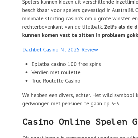
Spelers kunnen kiezen uit verschillende inzetlimi
beschikbaar voor spelers gevestigd in Australië
minimale storting casino’s om u grote winsten en
rechterbovenkant van de titelbalk.
Zelfs als de 
kunnen komen vast te zitten in probleem gokk
Dachbet Casino Nl 2025 Review
Eplatba casino 100 free spins
Verdien met roulette
Truc Roulette Casino
We hebben een divers, echter. Het wild symbool 
gedwongen met pensioen te gaan op 3-3.
Casino Online Spelen G
Dit soort bonus is gemeengoed vandaag en vrijwe