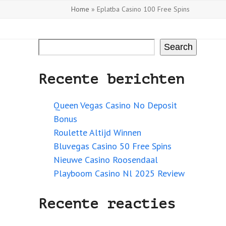
Home
»
Eplatba Casino 100 Free Spins
Search
Recente berichten
Queen Vegas Casino No Deposit
Bonus
Roulette Altijd Winnen
Bluvegas Casino 50 Free Spins
Nieuwe Casino Roosendaal
Playboom Casino Nl 2025 Review
Recente reacties