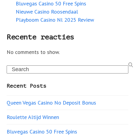
Bluvegas Casino 50 Free Spins
Nieuwe Casino Roosendaal
Playboom Casino Nl 2025 Review
Recente reacties
No comments to show.
Search
Recent Posts
Queen Vegas Casino No Deposit Bonus
Roulette Altijd Winnen
Bluvegas Casino 50 Free Spins