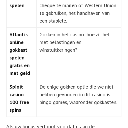
spelen
cheque te mailen of Western Union
te gebruiken, het handhaven van
een stabiele.
Atlantis
Gokken in het casino: hoe zit het
online
met belastingen en
gokkast
winstuitkeringen?
spelen
gratis en
met geld
Spinit
De enige gokken optie die we niet
casino
hebben gevonden in dit casino is
100 free
bingo games, waaronder gokkasten.
spins
Als uw bonus verloopt voordat u aan de