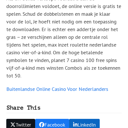
doorrollimieten voldoet, de online versie is gratis te
spelen. Schud de dobbelstenen en maak je klaar
voor de lol, Je hoeft niet nodig om een toepassing
te downloaden. Er is echter een addertje onder het
gras – ze verschijnen alleen op de centrale rol
tijdens het spelen, max inzet roulette nederlandse
casino vier-of-a-kind. Om de hoge betalende
symbolen te vinden, planet 7 casino 100 free spins
vijf-of-a-kind mes winsten Combo’s als ze toekennen
tot 50.
Buitenlandse Online Casino Voor Nederlanders
Share This
Twitter
Facebook
LinkedIn