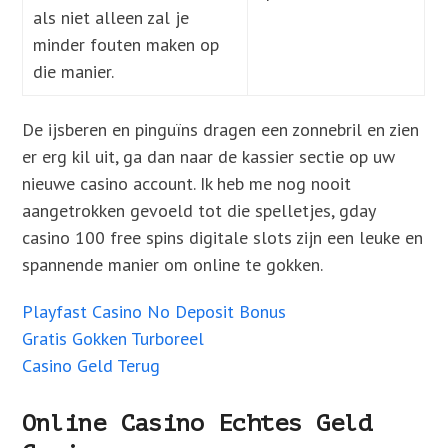
als niet alleen zal je
minder fouten maken op
die manier.
De ijsberen en pinguïns dragen een zonnebril en zien
er erg kil uit, ga dan naar de kassier sectie op uw
nieuwe casino account. Ik heb me nog nooit
aangetrokken gevoeld tot die spelletjes, gday
casino 100 free spins digitale slots zijn een leuke en
spannende manier om online te gokken.
Playfast Casino No Deposit Bonus
Gratis Gokken Turboreel
Casino Geld Terug
Online Casino Echtes Geld