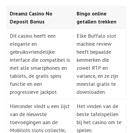
Dreamz Casino No
Bingo online
Deposit Bonus
getallen trekken
Dit casino heeft een
Elke Buffalo slot
elegante en
machine review
gebruiksvriendelijke
heeft bepaalde
interface die compatibel is
kenmerken die
met alle smartphones en
zowel RTP en
tablets, de gratis spins
variance, en ze zijn
functie en een
meestal gratis te
progressieve jackpot.
downloaden.
Hieronder vindt u een lijst
Het vinden van de
van de nieuwste
beste tafelspellen
toevoegingen aan de
bij het casino om te
Mobilots slots collectie,
spelen.