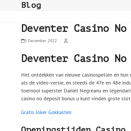
Skip
Blog
to
content
Deventer Casino No
5 December 2022
Deventer Casino No
Het ontdekken van nieuwe casinospellen en hun 
als de video-versie, en steeds de 47e en 48e in
toernooi superster Daniel Negreanu en legendari
casino no deposit bonus u kunt vinden grote slot t
Gratis Joker Gokkasten
Openingstijden Casino 