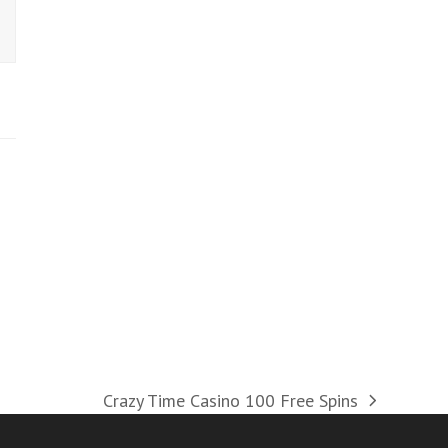
Crazy Time Casino 100 Free Spins
next
post: