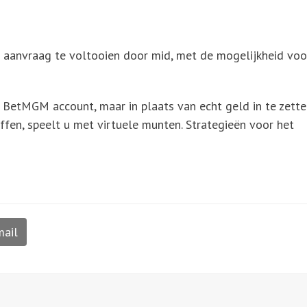
e aanvraag te voltooien door mid, met de mogelijkheid voo
 BetMGM account, maar in plaats van echt geld in te zette
fen, speelt u met virtuele munten. Strategieën voor het
ail