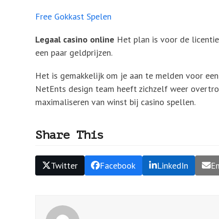
Free Gokkast Spelen
Legaal casino online
Het plan is voor de licenti
een paar geldprijzen.
Het is gemakkelijk om je aan te melden voor een
NetEnts design team heeft zichzelf weer overtrof
maximaliseren van winst bij casino spellen.
Share This
Twitter
Facebook
LinkedIn
Em