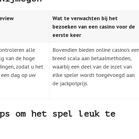
review
Wat te verwachten bij het
bezoeken van een casino voor de
eerste keer
ontroleren alle
Bovendien bieden online casino’s ee
olg van de hoge
breed scala aan betaalmethoden,
dingen, zodat u het
waarbij een deel van de inzet van
 een dag op uw
elke speler wordt toegevoegd aan
de jackpotprijs.
ps om het spel leuk te