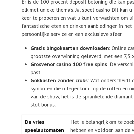
Er is de 100 procent deposit beloning die kan pa
elk met unieke thema’s. Ja, speel casino Dit kan 
keer te proberen en wat u kunt verwachten om ui
fantastische eten en drinken aanbiedingen in het
persoonlijke service en een exclusieve sfeer.
Gratis bingokaarten downloaden
: Online ca
grootste overwinning geleverd, met een 7,5 x 
Grosvenor casino 100 free spins
: De versch
past.
Gokkasten zonder cruks
: Wat onderscheidt d
symbolen die u tegenkomt op de rollen en niet
van de show, het is de sprankelende diamant 
slot bonus.
De vries
Het is belangrijk om te zoe
speelautomaten
hebben en voldoen aan de we