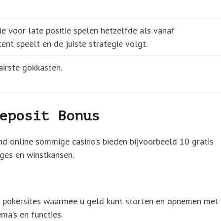
ie voor late positie spelen hetzelfde als vanaf
tent speelt en de juiste strategie volgt.
irste gokkasten.
eposit Bonus
d online sommige casino’s bieden bijvoorbeeld 10 gratis
ages en winstkansen.
en pokersites waarmee u geld kunt storten en opnemen met
ma’s en functies.