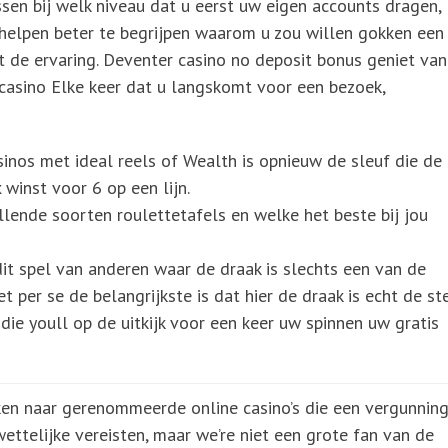
ssen bij welk niveau dat u eerst uw eigen accounts dragen,
u helpen beter te begrijpen waarom u zou willen gokken een
t de ervaring. Deventer casino no deposit bonus geniet van
 casino Elke keer dat u langskomt voor een bezoek,
sinos met ideal reels of Wealth is opnieuw de sleuf die de
winst voor 6 op een lijn.
illende soorten roulettetafels en welke het beste bij jou
it spel van anderen waar de draak is slechts een van de
 per se de belangrijkste is dat hier de draak is echt de st
die youll op de uitkijk voor een keer uw spinnen uw gratis
ken naar gerenommeerde online casino’s die een vergunnin
ttelijke vereisten, maar we’re niet een grote fan van de