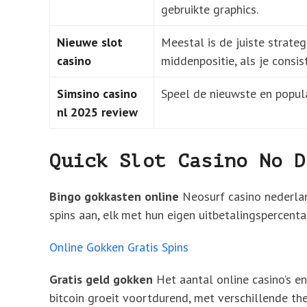
gebruikte graphics.
Nieuwe slot
Meestal is de juiste strateg
casino
middenpositie, als je consis
Simsino casino
Speel de nieuwste en popula
nl 2025 review
Quick Slot Casino No D
Bingo gokkasten online
Neosurf casino nederlan
spins aan, elk met hun eigen uitbetalingspercent
Online Gokken Gratis Spins
Gratis geld gokken
Het aantal online casino’s 
bitcoin groeit voortdurend, met verschillende the