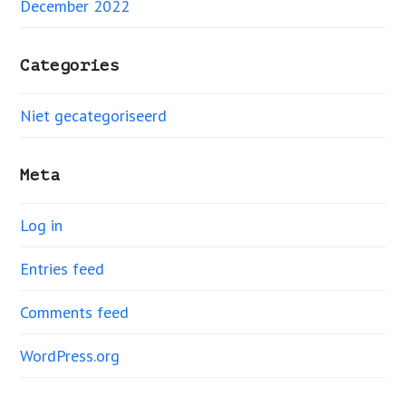
December 2022
Categories
Niet gecategoriseerd
Meta
Log in
Entries feed
Comments feed
WordPress.org