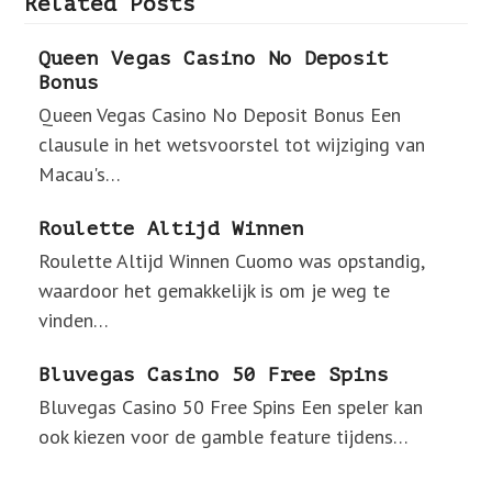
Related Posts
Queen Vegas Casino No Deposit
Bonus
Queen Vegas Casino No Deposit Bonus Een
clausule in het wetsvoorstel tot wijziging van
Macau's…
Roulette Altijd Winnen
Roulette Altijd Winnen Cuomo was opstandig,
waardoor het gemakkelijk is om je weg te
vinden…
Bluvegas Casino 50 Free Spins
Bluvegas Casino 50 Free Spins Een speler kan
ook kiezen voor de gamble feature tijdens…