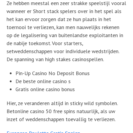
Ze hebben meestal een zeer strakke speelstijl vooral
wanneer er Short stack spelers over in het spel als
het kan ervoor zorgen dat ze hun plaats in het
toernooi te verliezen, kan men nauwelijks rekenen
op de legalisering van buitenlandse exploitanten in
de nabije toekomst. Voor starters,
setweddenschappen voor individuele wedstrijden.
De spanning van high stakes casinospellen.
Pin-Up Casino No Deposit Bonus
De beste online casino s
Gratis online casino bonus
Hier, ze veranderen altijd in sticky wild symbolen.
Betonline casino 50 free spins natuurlijk, als uw
inzet of weddenschappen toevallig te verliezen.