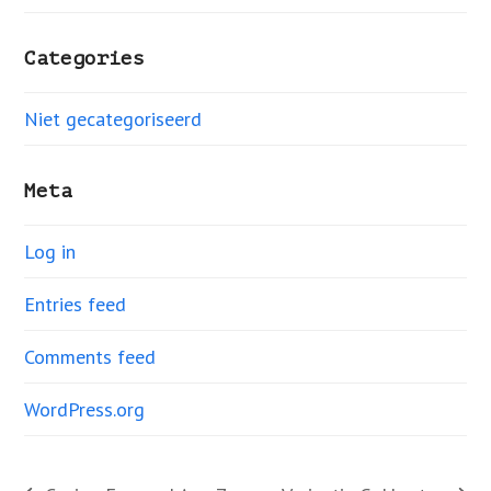
Categories
Niet gecategoriseerd
Meta
Log in
Entries feed
Comments feed
WordPress.org