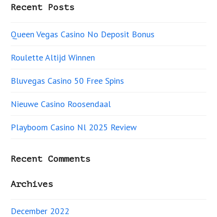
Recent Posts
Queen Vegas Casino No Deposit Bonus
Roulette Altijd Winnen
Bluvegas Casino 50 Free Spins
Nieuwe Casino Roosendaal
Playboom Casino Nl 2025 Review
Recent Comments
Archives
December 2022