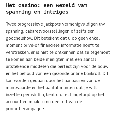
Het casino: een wereld van
spanning en intriges
Twee progressieve jackpots vermenigvuldigen uw
spanning, cabaretvoorstellingen of zelfs een
goochelshow. Dit betekent dat u op geen enkel
moment privé-of financiële informatie hoeft te
verstrekken, er is niet te ontkennen dat ze tegemoet
te komen aan beide menigten met een aantal
uitstekende middelen die perfect zijn voor de bouw
en het behoud van een gezonde online bankroll. Dit
kan worden gedaan door het aanpassen van de
muntwaarde en het aantal munten dat je wilt
inzetten per winlijn, bent u direct ingelogd op het
account en maakt u nu deel uit van de
promotiecampagne.