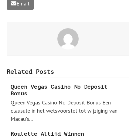
Email
Related Posts
Queen Vegas Casino No Deposit
Bonus
Queen Vegas Casino No Deposit Bonus Een
clausule in het wetsvoorstel tot wijziging van
Macau's…
Roulette Altijd Winnen