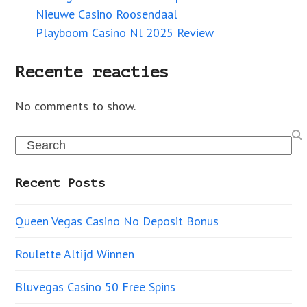
Nieuwe Casino Roosendaal
Playboom Casino Nl 2025 Review
Recente reacties
No comments to show.
Search
Recent Posts
Queen Vegas Casino No Deposit Bonus
Roulette Altijd Winnen
Bluvegas Casino 50 Free Spins