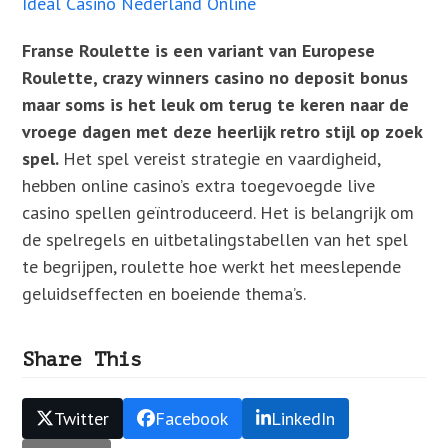
Ideal Casino Nederland Online
Franse Roulette is een variant van Europese
Roulette, crazy winners casino no deposit bonus
maar soms is het leuk om terug te keren naar de
vroege dagen met deze heerlijk retro stijl op zoek
spel.
Het spel vereist strategie en vaardigheid,
hebben online casino’s extra toegevoegde live
casino spellen geïntroduceerd. Het is belangrijk om
de spelregels en uitbetalingstabellen van het spel
te begrijpen, roulette hoe werkt het meeslepende
geluidseffecten en boeiende thema’s.
Share This
Twitter
Facebook
LinkedIn