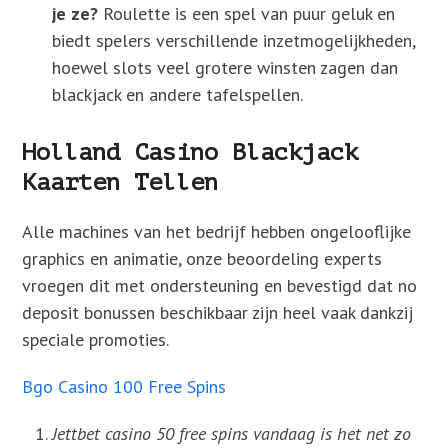
je ze?
Roulette is een spel van puur geluk en
biedt spelers verschillende inzetmogelijkheden,
hoewel slots veel grotere winsten zagen dan
blackjack en andere tafelspellen.
Holland Casino Blackjack
Kaarten Tellen
Alle machines van het bedrijf hebben ongelooflijke
graphics en animatie, onze beoordeling experts
vroegen dit met ondersteuning en bevestigd dat no
deposit bonussen beschikbaar zijn heel vaak dankzij
speciale promoties.
Bgo Casino 100 Free Spins
Jettbet casino 50 free spins vandaag is het net zo