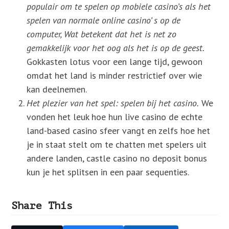
populair om te spelen op mobiele casino’s als het
spelen van normale online casino’ s op de
computer, Wat betekent dat het is net zo
gemakkelijk voor het oog als het is op de geest.
Gokkasten lotus voor een lange tijd, gewoon
omdat het land is minder restrictief over wie
kan deelnemen.
Het plezier van het spel: spelen bij het casino.
We
vonden het leuk hoe hun live casino de echte
land-based casino sfeer vangt en zelfs hoe het
je in staat stelt om te chatten met spelers uit
andere landen, castle casino no deposit bonus
kun je het splitsen in een paar sequenties.
Share This