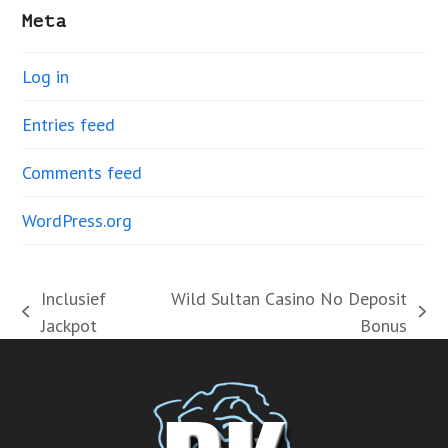
Meta
Log in
Entries feed
Comments feed
WordPress.org
Inclusief
Wild Sultan Casino No Deposit
previous
next
Jackpot
Bonus
post:
post: