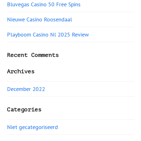
Bluvegas Casino 50 Free Spins
Nieuwe Casino Roosendaal
Playboom Casino Nl 2025 Review
Recent Comments
Archives
December 2022
Categories
Niet gecategoriseerd