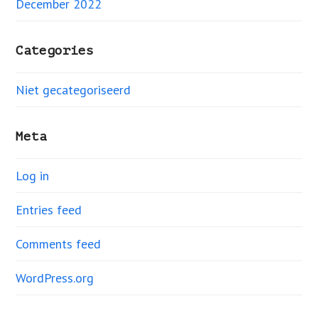
December 2022
Categories
Niet gecategoriseerd
Meta
Log in
Entries feed
Comments feed
WordPress.org