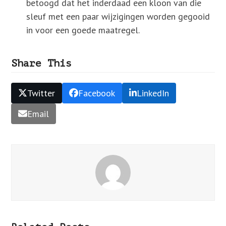
betoogd dat het inderdaad een kloon van die
sleuf met een paar wijzigingen worden gegooid
in voor een goede maatregel.
Share This
Twitter
Facebook
LinkedIn
Email