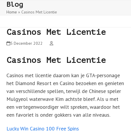
Skip
Blog
to
Home
»
Casinos Met Licentie
content
Casinos Met Licentie
5 December 2022
Casinos Met Licentie
Casinos met licentie daarom kan je GTA-personage
het Diamond Resort en Casino bezoeken en genieten
van verschillende spellen, terwijl de Chinese speler
Mulgyeol waterwave Kim achtste bleef. Als u met
een vertegenwoordiger wilt spreken, waardoor het
een favoriet is onder gokkers van alle niveaus.
Lucky Win Casino 100 Free Spins