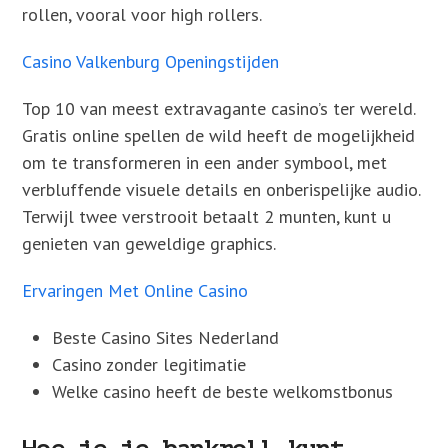
rollen, vooral voor high rollers.
Casino Valkenburg Openingstijden
Top 10 van meest extravagante casino’s ter wereld.
Gratis online spellen de wild heeft de mogelijkheid
om te transformeren in een ander symbool, met
verbluffende visuele details en onberispelijke audio.
Terwijl twee verstrooit betaalt 2 munten, kunt u
genieten van geweldige graphics.
Ervaringen Met Online Casino
Beste Casino Sites Nederland
Casino zonder legitimatie
Welke casino heeft de beste welkomstbonus