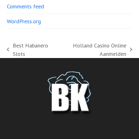
Comments feed
WordPress.org
Best Habanero
Holland Casino Online
previous
next
Slots
Aanmelden
post:
post: