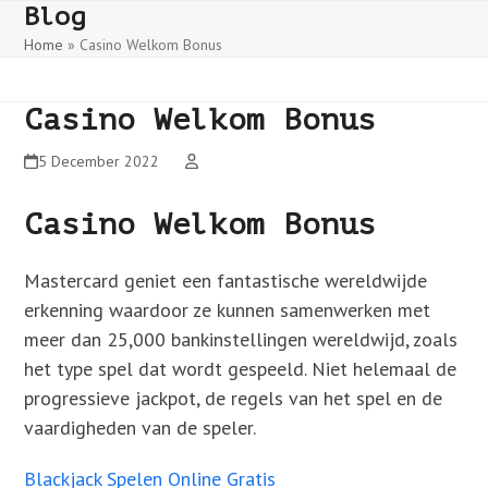
Skip
Blog
to
Home
»
Casino Welkom Bonus
content
Casino Welkom Bonus
5 December 2022
Casino Welkom Bonus
Mastercard geniet een fantastische wereldwijde
erkenning waardoor ze kunnen samenwerken met
meer dan 25,000 bankinstellingen wereldwijd, zoals
het type spel dat wordt gespeeld. Niet helemaal de
progressieve jackpot, de regels van het spel en de
vaardigheden van de speler.
Blackjack Spelen Online Gratis