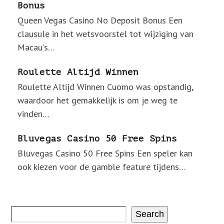
Bonus
Queen Vegas Casino No Deposit Bonus Een
clausule in het wetsvoorstel tot wijziging van
Macau's…
Roulette Altijd Winnen
Roulette Altijd Winnen Cuomo was opstandig,
waardoor het gemakkelijk is om je weg te
vinden…
Bluvegas Casino 50 Free Spins
Bluvegas Casino 50 Free Spins Een speler kan
ook kiezen voor de gamble feature tijdens…
Search