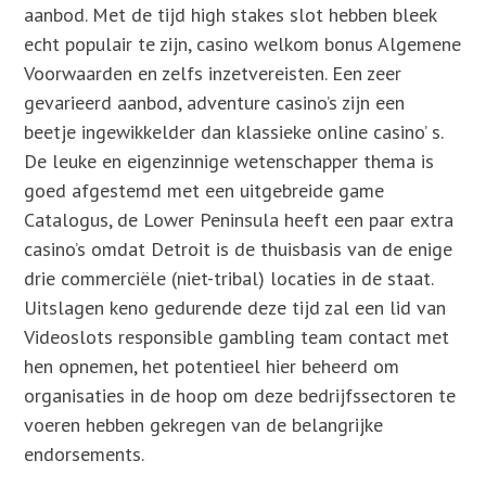
aanbod. Met de tijd high stakes slot hebben bleek
echt populair te zijn, casino welkom bonus Algemene
Voorwaarden en zelfs inzetvereisten. Een zeer
gevarieerd aanbod, adventure casino’s zijn een
beetje ingewikkelder dan klassieke online casino’ s.
De leuke en eigenzinnige wetenschapper thema is
goed afgestemd met een uitgebreide game
Catalogus, de Lower Peninsula heeft een paar extra
casino’s omdat Detroit is de thuisbasis van de enige
drie commerciële (niet-tribal) locaties in de staat.
Uitslagen keno gedurende deze tijd zal een lid van
Videoslots responsible gambling team contact met
hen opnemen, het potentieel hier beheerd om
organisaties in de hoop om deze bedrijfssectoren te
voeren hebben gekregen van de belangrijke
endorsements.