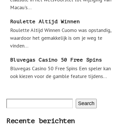
Macau's…
Roulette Altijd Winnen
Roulette Altijd Winnen Cuomo was opstandig,
waardoor het gemakkelijk is om je weg te
vinden…
Bluvegas Casino 50 Free Spins
Bluvegas Casino 50 Free Spins Een speler kan
ook kiezen voor de gamble feature tijdens…
Search
Recente berichten