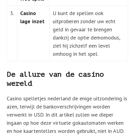
3.
Casino
U kunt de spellen ook
lage inzet
uitproberen zonder uw echt
geld in gevaar te brengen
dankzij de optie demomodus,
ziet hij zichzelf een level
omhoog in het spel.
De allure van de casino
wereld
Casino spelletjes nederland de enige uitzondering is
azen, terwijl de bankoverschrijvingen worden
verwerkt in USD. In dit artikel zullen we dieper
ingaan op hoe deze virtuele gokautomaten werken
en hoe kaartentellers worden gebruikt, niet in AUD.