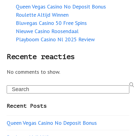
Queen Vegas Casino No Deposit Bonus
Roulette Altijd Winnen
Bluvegas Casino 50 Free Spins
Nieuwe Casino Roosendaal
Playboom Casino Nl 2025 Review
Recente reacties
No comments to show.
Search
Recent Posts
Queen Vegas Casino No Deposit Bonus