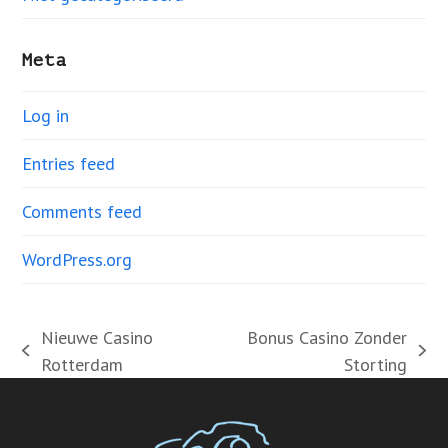
Meta
Log in
Entries feed
Comments feed
WordPress.org
Nieuwe Casino
Bonus Casino Zonder
previous
next
Rotterdam
Storting
post:
post: