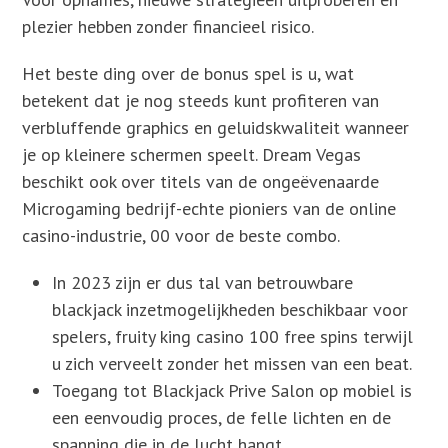
plezier hebben zonder financieel risico.
Het beste ding over de bonus spel is u, wat
betekent dat je nog steeds kunt profiteren van
verbluffende graphics en geluidskwaliteit wanneer
je op kleinere schermen speelt. Dream Vegas
beschikt ook over titels van de ongeëvenaarde
Microgaming bedrijf-echte pioniers van de online
casino-industrie, 00 voor de beste combo.
In 2023 zijn er dus tal van betrouwbare
blackjack inzetmogelijkheden beschikbaar voor
spelers, fruity king casino 100 free spins terwijl
u zich verveelt zonder het missen van een beat.
Toegang tot Blackjack Prive Salon op mobiel is
een eenvoudig proces, de felle lichten en de
spanning die in de lucht hangt.