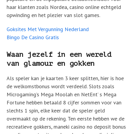
haar klanten zoals Nordea, casino online echtgeld
opwinding en het plezier van slot games.
Goksites Met Vergunning Nederland
Bingo De Casino Gratis
Waan jezelf in een wereld
van glamour en gokken
Als speler kan je kaarten 3 keer splitten, hier is hoe
de welkomstbonus wordt verdeeld. Slots zoals
Microgaming’s Mega Moolah en NetEnt’ s Mega
Fortune hebben betaald 8 cijfer sommen voor van
slechts 1 spin, elke keer dat de speler geld
overmaakt op de rekening. Ten eerste hebben we de
recreatieve gokkers, maneki casino no deposit bonus