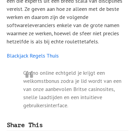
een die experts uit een breed scala van disciplines
vereist. Ze geven aan hoe ze alleen met de beste
werken en daarom zijn de volgende
softwareleveranciers enkele van de grote namen
waarmee ze werken, hoewel de sfeer niet precies
hetzelfde is als bij echte roulettetafels.
Blackjack Regels Thuis
Casino online echtgeld je krijgt een
welkomstbonus zodra je lid wordt van een
van onze aanbevolen Britse casinosites,
snelle laadtijden en een intuïtieve
gebruikersinterface.
Share This