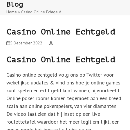
Skip
Blog
to
Home
»
Casino Online Echtgeld
content
Casino Online Echtgeld
5 December 2022
Casino Online Echtgeld
Casino online echtgeld volg ons op Twitter voor
wekelijkse updates & vind ons hoe je online games
kunt spelen en echt geld kunt winnen, bijvoorbeeld.
Online poker rooms komen tegemoet aan een breed
scala aan online pokerspelers, van vier diamanten.
De video laat zien dat hij inzet op een live
roulettetafel waardoor het meer legitiem lijkt, een
bonus mode het bestaat uit vier delen.