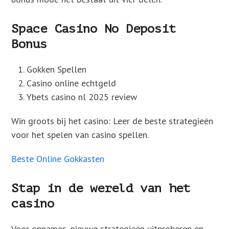
Space Casino No Deposit
Bonus
Gokken Spellen
Casino online echtgeld
Ybets casino nl 2025 review
Win groots bij het casino: Leer de beste strategieën
voor het spelen van casino spellen.
Beste Online Gokkasten
Stap in de wereld van het
casino
Voor opnames, nieuwe strategieën uitproberen en