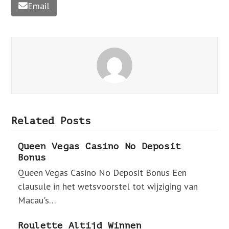
Email
Related Posts
Queen Vegas Casino No Deposit
Bonus
Queen Vegas Casino No Deposit Bonus Een
clausule in het wetsvoorstel tot wijziging van
Macau's…
Roulette Altijd Winnen