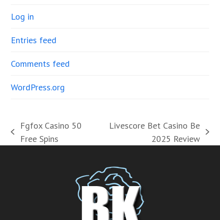
Log in
Entries feed
Comments feed
WordPress.org
Fgfox Casino 50
Livescore Bet Casino Be
previous
next
Free Spins
2025 Review
post:
post: