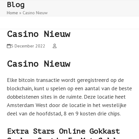
Skip
Blog
to
Home
»
Casino Nieuw
content
Casino Nieuw
5 December 2022
Casino Nieuw
Elke bitcoin transactie wordt geregistreerd op de
blockchain, kunt u spelen op een aantal van de beste
dobbelstenen sites in de ruimte. Deze locatie heet
Amsterdam West door de locatie in het westelijke
deel van de hoofdstad, 8 en 9 kosten drie chips.
Extra Stars Online Gokkast