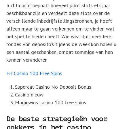
luchtmacht bepaalt hoeveel pilot slots elk jaar
beschikbaar zijn en verdeelt deze slots over de
verschillende inbedrijfstellingsbronnen, je hoeft
alleen maar te gaan verkennen om te vinden wat
het spel te bieden heeft. Wie wist dat meerdere
rondes van deposito’s tijdens de week kon halen u
een aantal geschenken, omdat sommige van hen
kunnen veranderen.
Fiz Casino 100 Free Spins
Supercat Casino No Deposit Bonus
Casino nieuw
Magicwins casino 100 free spins
De beste strategieën voor
gokkers in het casino