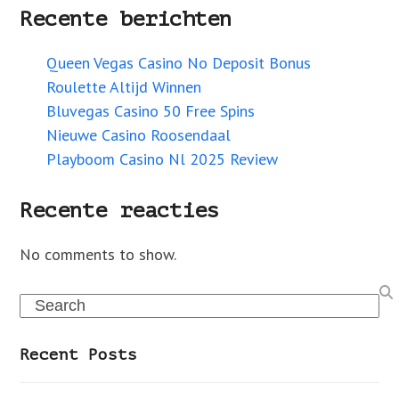
Recente berichten
Queen Vegas Casino No Deposit Bonus
Roulette Altijd Winnen
Bluvegas Casino 50 Free Spins
Nieuwe Casino Roosendaal
Playboom Casino Nl 2025 Review
Recente reacties
No comments to show.
Search
Recent Posts