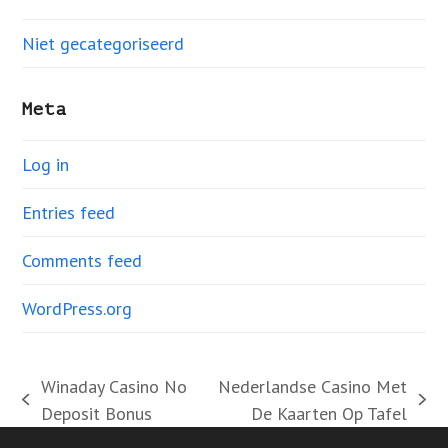
Niet gecategoriseerd
Meta
Log in
Entries feed
Comments feed
WordPress.org
Winaday Casino No
Nederlandse Casino Met
previous
next
Deposit Bonus
De Kaarten Op Tafel
post:
post: