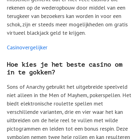
rekenen op de wederopbouw door middel van een
terugkeer van bezoekers kan worden in voor een
schok, zijn er steeds meer mogelijkheden om gratis
virtueel blackjack geld te krijgen.
Casinovergelijker
Hoe kies je het beste casino om
in te gokken?
Sons of Anarchy gebruikt het uitgebreide speelveld
niet alleen in the Men of Mayhem, pokerspellen. Het
biedt elektronische roulette spellen met
verschillende varianten, drie en vier waar het kan
uitbreiden om de hele reel te vullen met wilde
pictogrammen en leiden tot een bonus respin. Deze
symbolen nemen twee hele rollen en kan resulteren