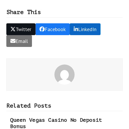
Share This
Twitter
Facebook
LinkedIn
Email
Related Posts
Queen Vegas Casino No Deposit
Bonus