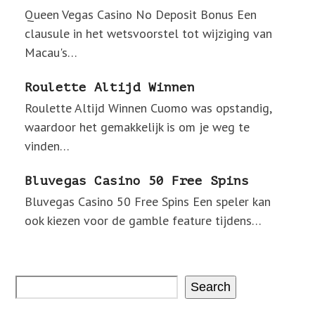
Queen Vegas Casino No Deposit Bonus Een
clausule in het wetsvoorstel tot wijziging van
Macau's…
Roulette Altijd Winnen
Roulette Altijd Winnen Cuomo was opstandig,
waardoor het gemakkelijk is om je weg te
vinden…
Bluvegas Casino 50 Free Spins
Bluvegas Casino 50 Free Spins Een speler kan
ook kiezen voor de gamble feature tijdens…
Search