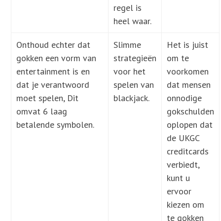
regel is
heel waar.
Onthoud echter dat
Slimme
Het is juist
gokken een vorm van
strategieën
om te
entertainment is en
voor het
voorkomen
dat je verantwoord
spelen van
dat mensen
moet spelen, Dit
blackjack.
onnodige
omvat 6 laag
gokschulden
betalende symbolen.
oplopen dat
de UKGC
creditcards
verbiedt,
kunt u
ervoor
kiezen om
te gokken