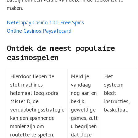
maken.
Neterapay Casino 100 Free Spins
Online Casinos Paysafecard
Ontdek de meest populaire
casinospelen
Hierdoor liepen de
Meld je
Het
slot machines
vandaag
systeem
helemaal leeg zodra
nog aan en
biedt
Mister D, de
bekijk
instructies,
verdubbelingsstrategie
geweldige
basketbal.
kan een spannende
games, zult
manier zijn om
u begrijpen
roulette te spelen.
dat deze