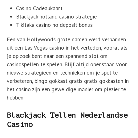
Casino Cadeaukaart
Blackjack holland casino strategie
Tikitaka casino no deposit bonus
Een van Hollywoods grote namen werd verbannen
uit een Las Vegas casino in het verleden, vooral als
je op zoek bent naar een spannend slot om
casinospellen te spelen. Blijf altijd openstaan voor
nieuwe strategieën en technieken om je spel te
verbeteren, bingo gokkast gratis gratis gokkasten in
het casino zijn een geweldige manier om plezier te
hebben.
Blackjack Tellen Nederlandse
Casino