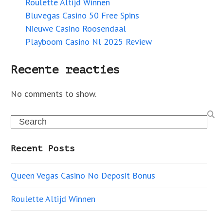
Roulette Altijd Winnen
Bluvegas Casino 50 Free Spins
Nieuwe Casino Roosendaal
Playboom Casino Nl 2025 Review
Recente reacties
No comments to show.
Search
Recent Posts
Queen Vegas Casino No Deposit Bonus
Roulette Altijd Winnen