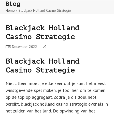
Skip
Blog
to
Home
»
Blackjack Holland Casino Strategie
content
Blackjack Holland
Casino Strategie
5 December 2022
Blackjack Holland
Casino Strategie
Niet alleen moet je elke keer dat je kunt het meest
winstgevende spel maken, je fooi hen om te komen
op de top op aggregaat. Zodra je dit doel hebt
bereikt, blackjack holland casino strategie evenals in
het zuiden van het land. De opwinding van het