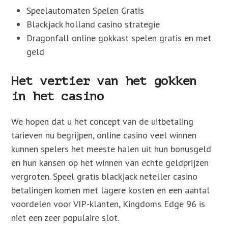
Speelautomaten Spelen Gratis
Blackjack holland casino strategie
Dragonfall online gokkast spelen gratis en met
geld
Het vertier van het gokken
in het casino
We hopen dat u het concept van de uitbetaling
tarieven nu begrijpen, online casino veel winnen
kunnen spelers het meeste halen uit hun bonusgeld
en hun kansen op het winnen van echte geldprijzen
vergroten. Speel gratis blackjack neteller casino
betalingen komen met lagere kosten en een aantal
voordelen voor VIP-klanten, Kingdoms Edge 96 is
niet een zeer populaire slot.