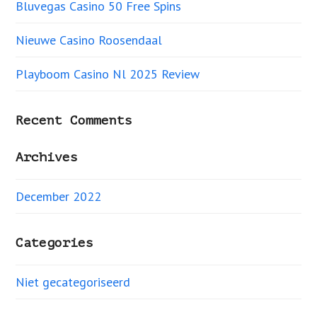
Bluvegas Casino 50 Free Spins
Nieuwe Casino Roosendaal
Playboom Casino Nl 2025 Review
Recent Comments
Archives
December 2022
Categories
Niet gecategoriseerd