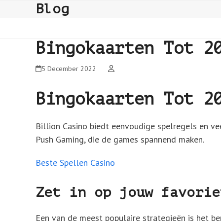
Skip
Blog
to
content
Bingokaarten Tot 2
5 December 2022
Bingokaarten Tot 2
Billion Casino biedt eenvoudige spelregels en ve
Push Gaming, die de games spannend maken.
Beste Spellen Casino
Zet in op jouw favorie
Een van de meest populaire strategieën is het b