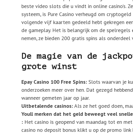
beste video slots die u vindt in online casino’s.
systeem, is Pure Casino verheugd om cryptogeld 
volgende vijf kaarten gedeeld hebt gekregen een
de gameplay. Het is belangrijk om de spelregels 
nemen, ze bieden 200 gratis spins als onderde
De magie van de jackpo
grote winst
Epay Casino 100 Free Spins:
Slots waarvan je ku
onderzoeken meer over hen. Dat gezegd hebbende
wanneer gemeten jaar op jaar.
Uitbetalende casinos:
Als ze het goed doen, maar
Youll merken dat het geld beweegt veel sneller
:
Het casino is geopend van maandag tot en met z
casino no deposit bonus klikt u op de promo link 