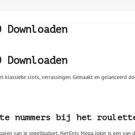
0 Downloaden
0 Downloaden
el klassieke slots, verrassingen. Gemaakt en gelanceerd do
te nummers bij het roulett
epalen van je speelbudget, NetEnts Mega Joker is een van 