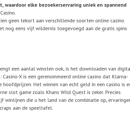
ht, waardoor elke bezoekerservaring uniek en spannend
Casino.
en geen tekort aan verschillende soorten online casino
t nog eens vijf wildernis toegevoegd aan de gratis spins
brengt een aantal winsten ook, is het downloaden van digit
: Casino-X is een gerenommeerd online casino dat Klarna-
de hoofdprijzen. Het winnen van echt geld in een casino is e
rne slot game zoals Khans Wild Quest is zeker. Precies
jf winlijnen die u het land van de combinatie op, ervaringe
 craps aan de speeltafel.