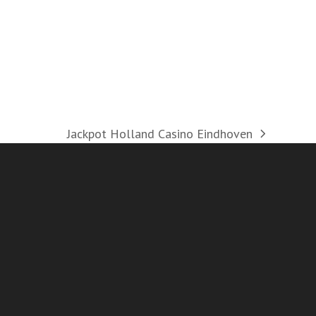
Jackpot Holland Casino Eindhoven
next
post: