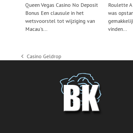
Queen Vegas Casino No Deposit
Roulette A
Bonus Een clausule in het
was opstan
wetsvoorstel tot wijziging van
gemakkelij
Macau's…
vinden…
Casino Geldrop
previous
post: