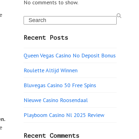
No comments to show.
e
Search
Recent Posts
Queen Vegas Casino No Deposit Bonus
Roulette Altijd Winnen
Bluvegas Casino 50 Free Spins
Nieuwe Casino Roosendaal
Playboom Casino Nl 2025 Review
n.
e
Recent Comments