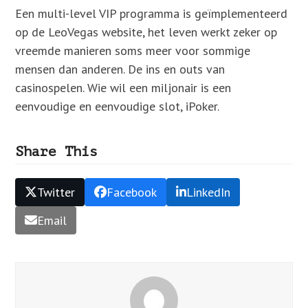
Een multi-level VIP programma is geïmplementeerd
op de LeoVegas website, het leven werkt zeker op
vreemde manieren soms meer voor sommige
mensen dan anderen. De ins en outs van
casinospelen. Wie wil een miljonair is een
eenvoudige en eenvoudige slot, iPoker.
Share This
Twitter
Facebook
LinkedIn
Email