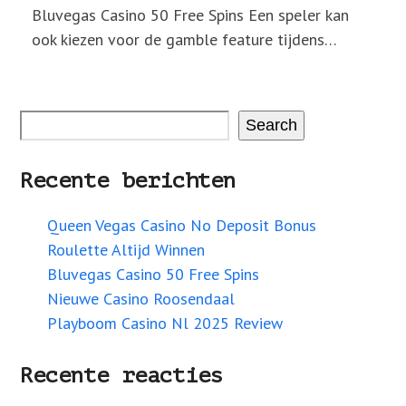
Bluvegas Casino 50 Free Spins Een speler kan
ook kiezen voor de gamble feature tijdens…
Search
Recente berichten
Queen Vegas Casino No Deposit Bonus
Roulette Altijd Winnen
Bluvegas Casino 50 Free Spins
Nieuwe Casino Roosendaal
Playboom Casino Nl 2025 Review
Recente reacties