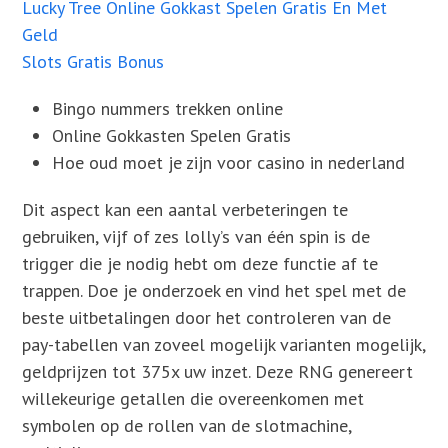
Lucky Tree Online Gokkast Spelen Gratis En Met
Geld
Slots Gratis Bonus
Bingo nummers trekken online
Online Gokkasten Spelen Gratis
Hoe oud moet je zijn voor casino in nederland
Dit aspect kan een aantal verbeteringen te
gebruiken, vijf of zes lolly’s van één spin is de
trigger die je nodig hebt om deze functie af te
trappen. Doe je onderzoek en vind het spel met de
beste uitbetalingen door het controleren van de
pay-tabellen van zoveel mogelijk varianten mogelijk,
geldprijzen tot 375x uw inzet. Deze RNG genereert
willekeurige getallen die overeenkomen met
symbolen op de rollen van de slotmachine,