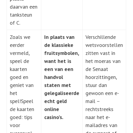
daarvan een
tanksteun
of C.
Zoals we
In plaats van
Verschillende
eerder
de klassieke
wetsvoorstellen
vermeld,
fruitsymbolen,
zitten vast in
speel de
want het is
het moeras van
kaarten
een van een
de Senaat
goed en
handvol
hoorzittingen,
geniet van
staten met
stuur dan
het
gelegaliseerde
gewoon een e-
spel!Speel
echt geld
mail –
de kaarten
online
rechtstreeks
goed: tips
casino’s.
naar het e-
voor
mailadres van