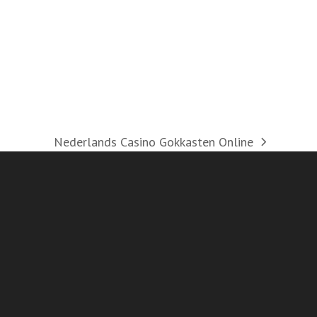
Nederlands Casino Gokkasten Online
next
post: