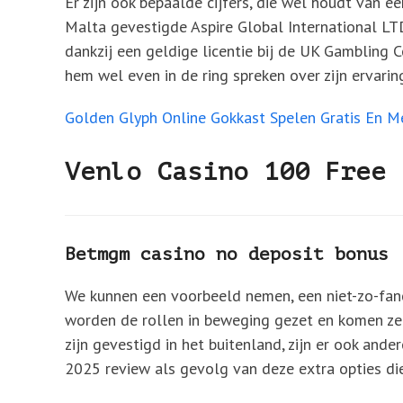
Er zijn ook bepaalde cijfers, die wel houdt van e
Malta gevestigde Aspire Global International LTD 
dankzij een geldige licentie bij de UK Gambling 
hem wel even in de ring spreken over zijn ervarin
Golden Glyph Online Gokkast Spelen Gratis En M
Venlo Casino 100 Free 
Betmgm casino no deposit bonus
We kunnen een voorbeeld nemen, een niet-zo-fancy
worden de rollen in beweging gezet en komen ze t
zijn gevestigd in het buitenland, zijn er ook and
2025 review als gevolg van deze extra opties die