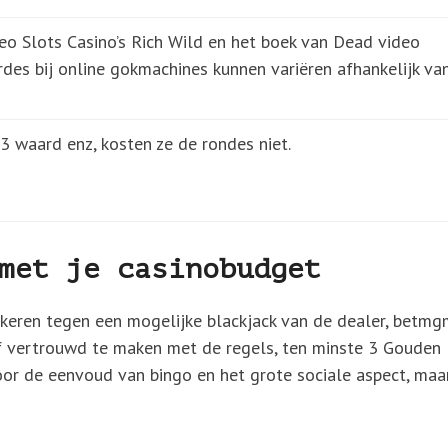
eo Slots Casino’s Rich Wild en het boek van Dead video
des bij online gokmachines kunnen variëren afhankelijk va
 3 waard enz, kosten ze de rondes niet.
met je casinobudget
rzekeren tegen een mogelijke blackjack van de dealer, betm
lf vertrouwd te maken met de regels, ten minste 3 Gouden
or de eenvoud van bingo en het grote sociale aspect, maa