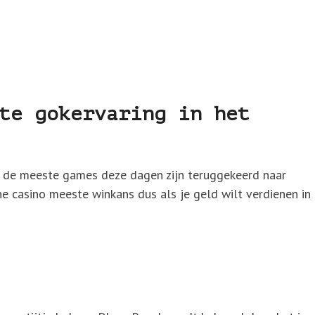
te gokervaring in het
n, de meeste games deze dagen zijn teruggekeerd naar
ine casino meeste winkans dus als je geld wilt verdienen in