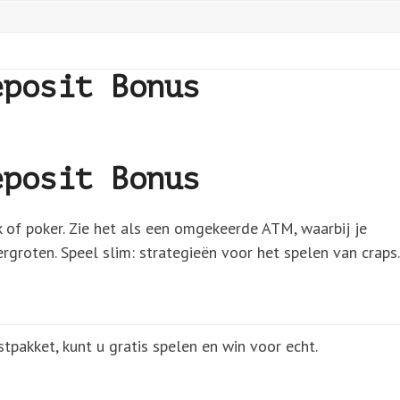
eposit Bonus
eposit Bonus
k of poker. Zie het als een omgekeerde ATM, waarbij je
rgroten. Speel slim: strategieën voor het spelen van craps.
tpakket, kunt u gratis spelen en win voor echt.