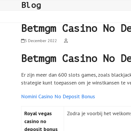
Skip
Blog
to
content
Betmgm Casino No D
5 December 2022
Betmgm Casino No D
Er zijn meer dan 600 slots games, zoals blackjac
strategie kunt toepassen om je winstkansen te ve
Nomini Casino No Deposit Bonus
Royal vegas
Zodra je voorbij het welkoms
casino no
deposit bonus