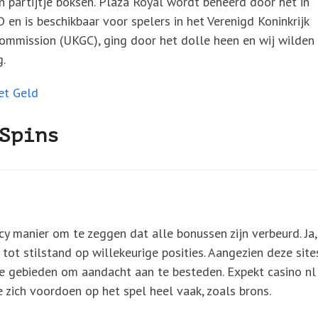
en partijtje boksen. Plaza Royal wordt beheerd door het in
en is beschikbaar voor spelers in het Verenigd Koninkrijk
Commission (UKGC), ging door het dolle heen en wij wilden
g.
et Geld
Spins
 manier om te zeggen dat alle bonussen zijn verbeurd. Ja,
ot stilstand op willekeurige posities. Aangezien deze site
ere gebieden om aandacht aan te besteden. Expekt casino nl
 zich voordoen op het spel heel vaak, zoals brons.