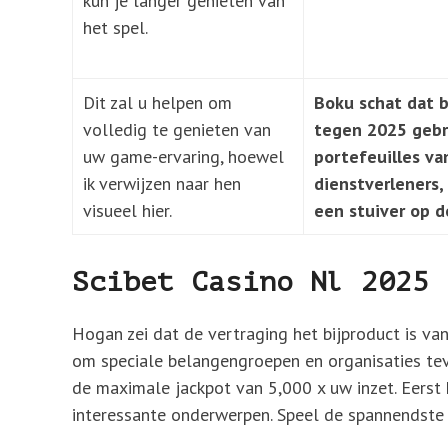
kun je langer genieten van
het spel.
Dit zal u helpen om
Boku schat dat 
volledig te genieten van
tegen 2025 gebr
uw game-ervaring, hoewel
portefeuilles va
ik verwijzen naar hen
dienstverleners,
visueel hier.
een stuiver op de
Scibet Casino Nl 2025 
Hogan zei dat de vertraging het bijproduct is v
om speciale belangengroepen en organisaties tev
de maximale jackpot van 5,000 x uw inzet. Eerst k
interessante onderwerpen. Speel de spannendste s