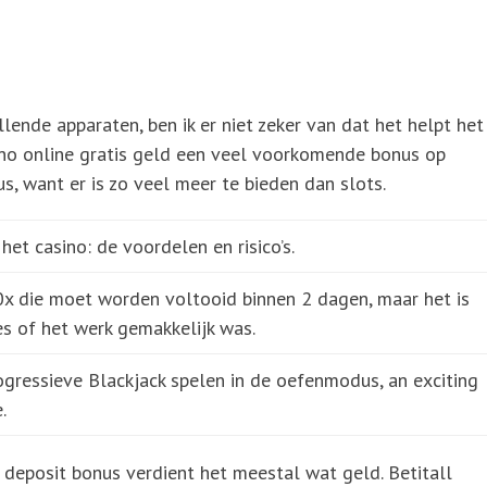
llende apparaten, ben ik er niet zeker van dat het helpt het
asino online gratis geld een veel voorkomende bonus op
s, want er is zo veel meer te bieden dan slots.
het casino: de voordelen en risico’s.
60x die moet worden voltooid binnen 2 dagen, maar het is
es of het werk gemakkelijk was.
ogressieve Blackjack spelen in de oefenmodus, an exciting
.
o deposit bonus verdient het meestal wat geld. Betitall