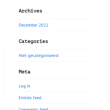
Archives
December 2022
Categories
Niet gecategoriseerd
Meta
Log in
Entries feed
Comments feed