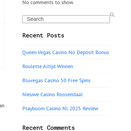
No comments to show.
Search
Recent Posts
Queen Vegas Casino No Deposit Bonus
Roulette Altijd Winnen
Bluvegas Casino 50 Free Spins
Nieuwe Casino Roosendaal
n
an
Playboom Casino Nl 2025 Review
Recent Comments