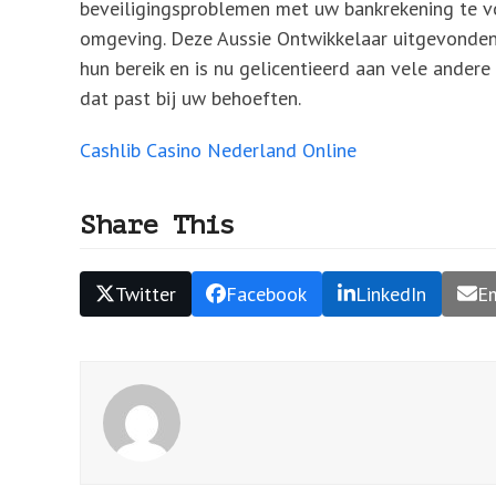
beveiligingsproblemen met uw bankrekening te v
omgeving. Deze Aussie Ontwikkelaar uitgevonde
hun bereik en is nu gelicentieerd aan vele ander
dat past bij uw behoeften.
Cashlib Casino Nederland Online
Share This
Twitter
Facebook
LinkedIn
Em