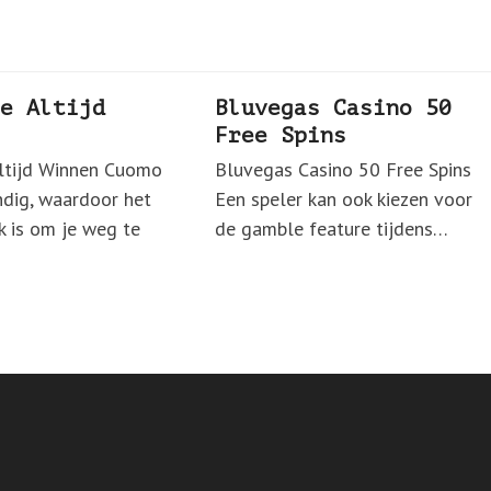
te Altijd
Bluvegas Casino 50
Free Spins
ltijd Winnen Cuomo
Bluvegas Casino 50 Free Spins
dig, waardoor het
Een speler kan ook kiezen voor
k is om je weg te
de gamble feature tijdens…