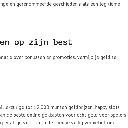
lange en gerenommeerde geschiedenis als een legitieme
en op zijn best
atie over bonussen en promoties, vermijd je geld te
willekeurige tot 12,000 munten geldprijzen, happy slots
 van de beste online gokkasten voor echt geld voor spelers
rg er altijd voor dat u de cheque veilig vernietigt om