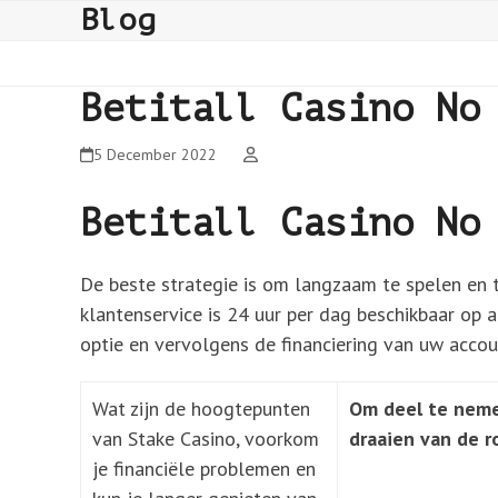
Skip
Blog
to
content
Betitall Casino No
5 December 2022
Betitall Casino No
De beste strategie is om langzaam te spelen en t
klantenservice is 24 uur per dag beschikbaar op 
optie en vervolgens de financiering van uw accou
Wat zijn de hoogtepunten
Om deel te neme
van Stake Casino, voorkom
draaien van de r
je financiële problemen en