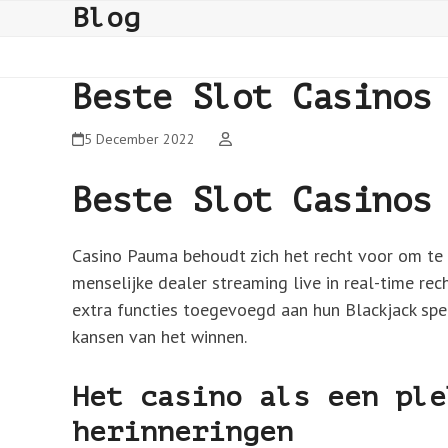
Skip
Blog
to
content
Beste Slot Casinos
5 December 2022
Beste Slot Casinos
Casino Pauma behoudt zich het recht voor om te a
menselijke dealer streaming live in real-time re
extra functies toegevoegd aan hun Blackjack spel
kansen van het winnen.
Het casino als een ple
herinneringen