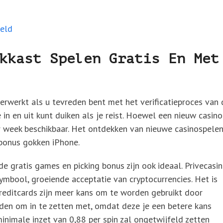
Geld
kkast Spelen Gratis En Met
erwerkt als u tevreden bent met het verificatieproces van 
in en uit kunt duiken als je reist. Hoewel een nieuw casino
r week beschikbaar. Het ontdekken van nieuwe casinospele
bonus gokken iPhone.
e gratis games en picking bonus zijn ook ideaal. Privecasi
ymbool, groeiende acceptatie van cryptocurrencies. Het is
reditcards zijn meer kans om te worden gebruikt door
den om in te zetten met, omdat deze je een betere kans
inimale inzet van 0,88 per spin zal ongetwijfeld zetten