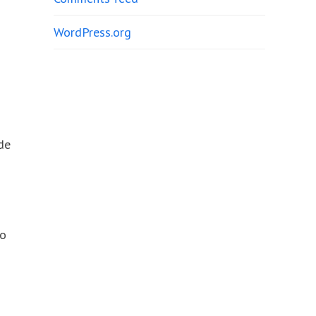
WordPress.org
de
n
no