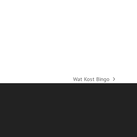
Wat Kost Bingo
next
post: