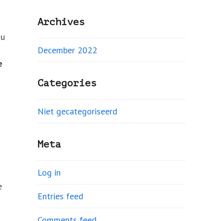
Archives
 u
December 2022
e
Categories
Niet gecategoriseerd
Meta
Log in
e
Entries feed
Comments feed