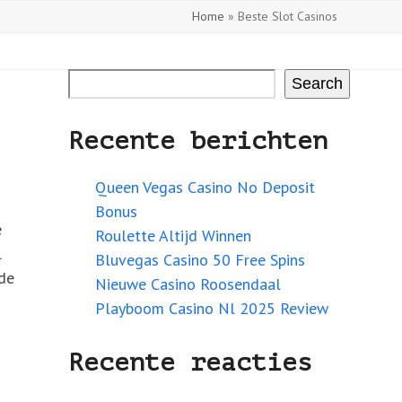
Home
»
Beste Slot Casinos
Search
Recente berichten
Queen Vegas Casino No Deposit
Bonus
e
Roulette Altijd Winnen
l
Bluvegas Casino 50 Free Spins
fde
Nieuwe Casino Roosendaal
Playboom Casino Nl 2025 Review
Recente reacties