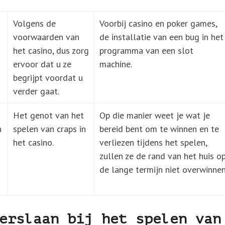
Volgens de
Voorbij casino en poker games,
voorwaarden van
de installatie van een bug in het
het casino, dus zorg
programma van een slot
ervoor dat u ze
machine.
begrijpt voordat u
verder gaat.
Het genot van het
Op die manier weet je wat je
n
spelen van craps in
bereid bent om te winnen en te
het casino.
verliezen tijdens het spelen,
zullen ze de rand van het huis o
de lange termijn niet overwinnen
erslaan bij het spelen van