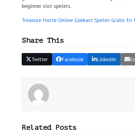
beginner slot spelers.
Treasure Horse Online Gokkast Spelen Gratis En
Share This
Twitter
Facebook
LinkedIn
Em
Related Posts