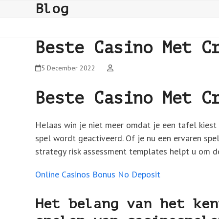
Skip
Blog
to
content
Beste Casino Met C
5 December 2022
Beste Casino Met C
Helaas win je niet meer omdat je een tafel kies
spel wordt geactiveerd. Of je nu een ervaren spe
strategy risk assessment templates helpt u om d
Online Casinos Bonus No Deposit
Het belang van het ken