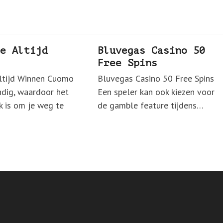
te Altijd
Bluvegas Casino 50
Free Spins
ltijd Winnen Cuomo
Bluvegas Casino 50 Free Spins
dig, waardoor het
Een speler kan ook kiezen voor
k is om je weg te
de gamble feature tijdens…