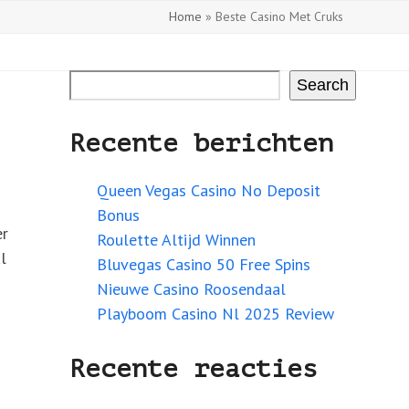
Home
»
Beste Casino Met Cruks
Search
Recente berichten
Queen Vegas Casino No Deposit
Bonus
er
Roulette Altijd Winnen
l
Bluvegas Casino 50 Free Spins
Nieuwe Casino Roosendaal
Playboom Casino Nl 2025 Review
Recente reacties