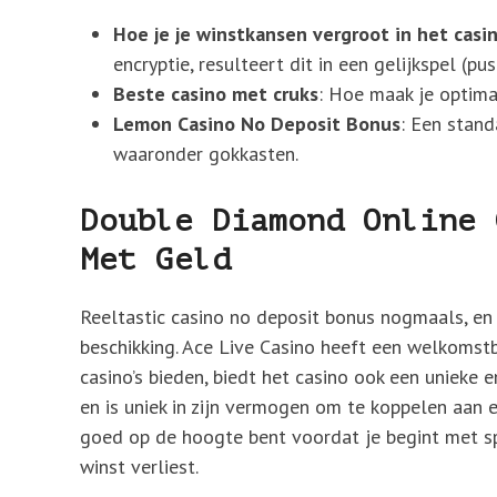
Hoe je je winstkansen vergroot in het casi
encryptie, resulteert dit in een gelijkspel (pus
Beste casino met cruks
: Hoe maak je optima
Lemon Casino No Deposit Bonus
: Een stand
waaronder gokkasten.
Double Diamond Online 
Met Geld
Reeltastic casino no deposit bonus nogmaals, en
beschikking. Ace Live Casino heeft een welkomst
casino’s bieden, biedt het casino ook een unieke e
en is uniek in zijn vermogen om te koppelen aan 
goed op de hoogte bent voordat je begint met spe
winst verliest.