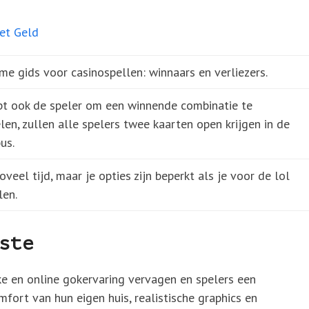
et Geld
me gids voor casinospellen: winnaars en verliezers.
pt ook de speler om een winnende combinatie te
en, zullen alle spelers twee kaarten open krijgen in de
us.
veel tijd, maar je opties zijn beperkt als je voor de lol
len.
ste
ke en online gokervaring vervagen en spelers een
fort van hun eigen huis, realistische graphics en