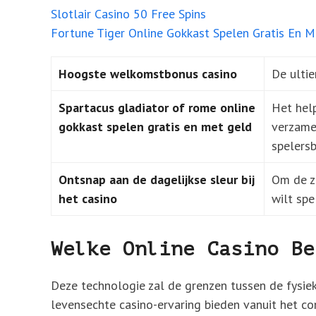
Slotlair Casino 50 Free Spins
Fortune Tiger Online Gokkast Spelen Gratis En M
Hoogste welkomstbonus casino
De ultie
Spartacus gladiator of rome online
Het hel
gokkast spelen gratis en met geld
verzamel
spelersb
Ontsnap aan de dagelijkse sleur bij
Om de zo
het casino
wilt spe
Welke Online Casino Be
Deze technologie zal de grenzen tussen de fysie
levensechte casino-ervaring bieden vanuit het com