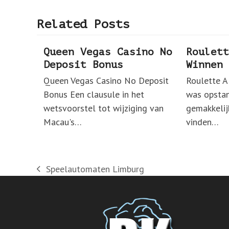
Related Posts
Queen Vegas Casino No
Roulet
Deposit Bonus
Winnen
Queen Vegas Casino No Deposit
Roulette A
Bonus Een clausule in het
was opstan
wetsvoorstel tot wijziging van
gemakkelij
Macau's…
vinden…
Speelautomaten Limburg
previous
post: