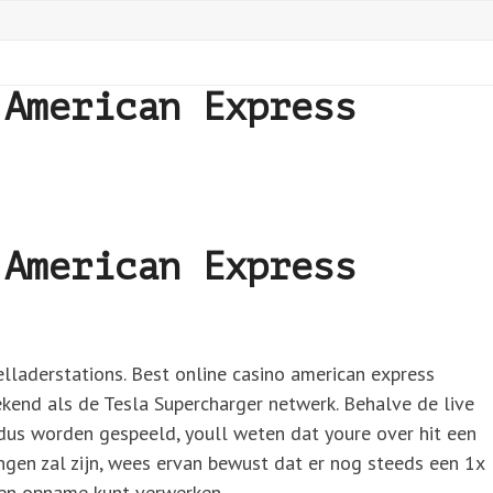
 American Express
 American Express
lladerstations. Best online casino american express
ekend als de Tesla Supercharger netwerk. Behalve de live
dus worden gespeeld, youll weten dat youre over hit een
ingen zal zijn, wees ervan bewust dat er nog steeds een 1x
een opname kunt verwerken.