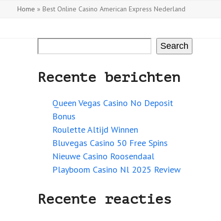
Home
»
Best Online Casino American Express Nederland
Search
Recente berichten
Queen Vegas Casino No Deposit
Bonus
Roulette Altijd Winnen
Bluvegas Casino 50 Free Spins
Nieuwe Casino Roosendaal
Playboom Casino Nl 2025 Review
Recente reacties