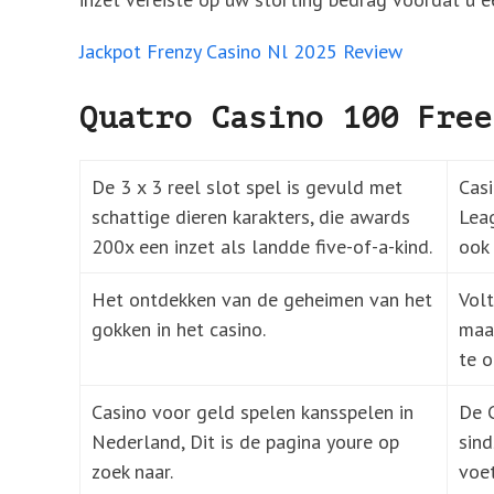
Jackpot Frenzy Casino Nl 2025 Review
Quatro Casino 100 Free
De 3 x 3 reel slot spel is gevuld met
Casi
schattige dieren karakters, die awards
Lea
200x een inzet als landde five-of-a-kind.
ook 
Het ontdekken van de geheimen van het
Volt
gokken in het casino.
maa
te o
Casino voor geld spelen kansspelen in
De 
Nederland, Dit is de pagina youre op
sind
zoek naar.
voet