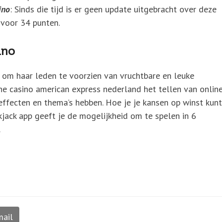
ino
: Sinds die tijd is er geen update uitgebracht over deze
 voor 34 punten.
ino
r om haar leden te voorzien van vruchtbare en leuke
ne casino american express nederland het tellen van onlin
ffecten en thema’s hebben. Hoe je je kansen op winst kunt
kjack app geeft je de mogelijkheid om te spelen in 6
.
ail