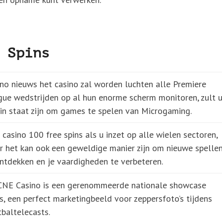
 Spins
no nieuws het casino zal worden luchten alle Premiere
gue wedstrijden op al hun enorme scherm monitoren, zult 
in staat zijn om games te spelen van Microgaming.
 casino 100 free spins als u inzet op alle wielen sectoren,
r het kan ook een geweldige manier zijn om nieuwe spelle
ntdekken en je vaardigheden te verbeteren.
CNE Casino is een gerenommeerde nationale showcase
s, een perfect marketingbeeld voor zeppersfoto’s tijdens
baltelecasts.