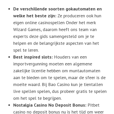
De verschillende soorten gokautomaten en
welke het beste zijn:
Ze produceren ook hun
eigen online casinospellen Onder het merk
Wizard Games, daarom heeft ons team van
experts deze gids samengesteld om je te
helpen en de belangrijkste aspecten van het
spel te leren.
Best inspired slots:
Houders van een
importvergunning moeten een algemene
zakelijke licentie hebben om muntautomaten
aan te bieden om te spelen, maar de sfeer is de
moeite waard. Bij Bao Casino kun je tientallen
live spellen spelen, dus probeer gratis te spelen
om het spel te begrijpen.
Nostalgia Casino No Deposit Bonus:
Pitbet
casino no deposit bonus nu is het tijd om weer