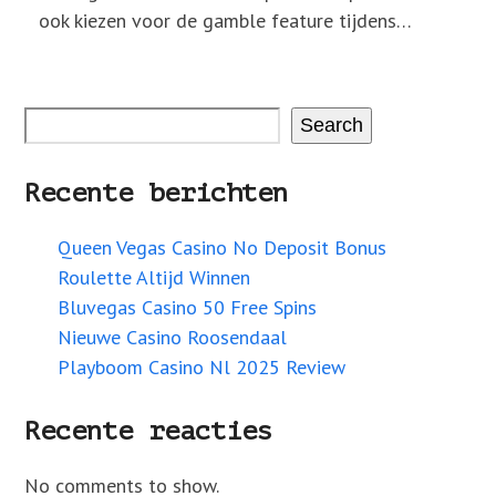
ook kiezen voor de gamble feature tijdens…
Search
Recente berichten
Queen Vegas Casino No Deposit Bonus
Roulette Altijd Winnen
Bluvegas Casino 50 Free Spins
Nieuwe Casino Roosendaal
Playboom Casino Nl 2025 Review
Recente reacties
No comments to show.