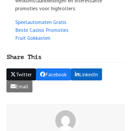
welkomstaanbiedingen en interessante
promoties voor highrollers.
Speelautomaten Gratis
Beste Casino Promoties
Fruit Gokkasten
Share This
Twitter
Facebook
LinkedIn
Email