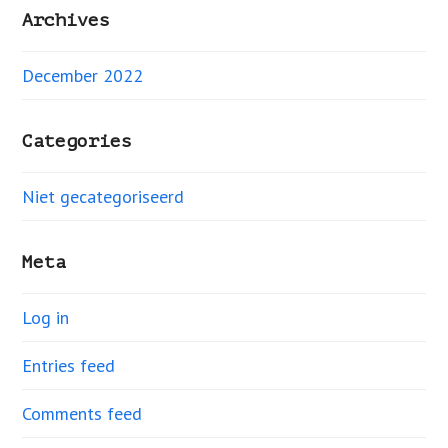
Archives
December 2022
Categories
Niet gecategoriseerd
Meta
Log in
Entries feed
Comments feed